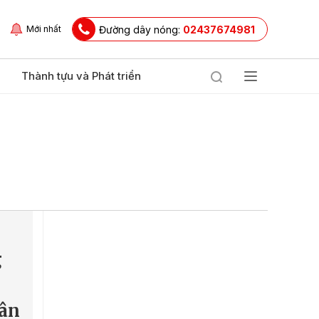
Đường dây nóng:
02437674981
Mới nhất
Thành tựu và Phát triển
g
ân