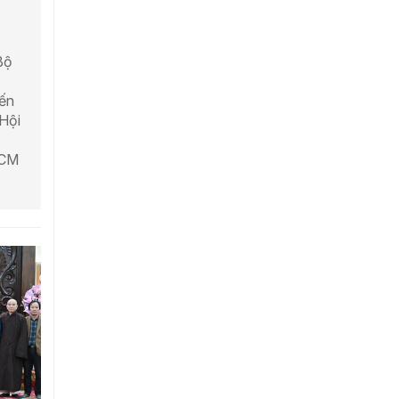
Bộ
ến
Hội
HCM