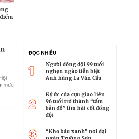
ung
 điểm
àn
ĐỌC NHIỀU
Người đồng đội 99 tuổi
1
nghẹn ngào tiễn biệt
Anh hùng La Văn Cầu
Hội
am mưu
Ký ức của cựu giao liên
2
96 tuổi trở thành “tấm
bản đồ” tìm hài cốt đồng
đội
3
“Kho báu xanh” nơi đại
ngàn Trường Sơn