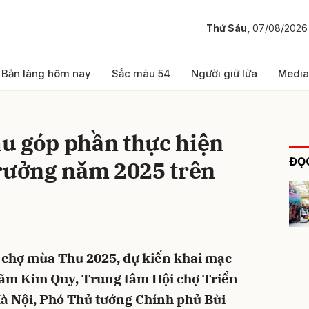
Thứ Sáu,
07/08/2026
bình luận
Bản làng hôm nay
Sắc màu 54
Người giữ lửa
Media
u góp phần thực hiện
ĐỌC
trưởng năm 2025 trên
Hủy
G
 chợ mùa Thu 2025, dự kiến khai mạc
lãm Kim Quy, Trung tâm Hội chợ Triển
à Nội, Phó Thủ tướng Chính phủ Bùi