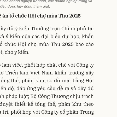
à các doanh nghiệp tư nhân, các doanh nghiệp trong và
 đều được huy động tham gia).
ề án tổ chức Hội chợ mùa Thu 2025
ầy đủ ý kiến Thường trực Chính phủ tại
à ý kiến của các đại biểu dự họp, khẩn
tổ chức Hội chợ mùa Thu 2025 báo cáo
, cho ý kiến.
p làm việc, phối hợp chặt chẽ với Công ty
ợ Triển lãm Việt Nam khẩn trương xây
 tổng thể, phân khu, sơ đồ mặt bằng Hội
iến độ, đáp ứng yêu cầu đề ra và đầy đủ
nh pháp luật; Bộ Công Thương chịu trách
uyệt thiết kế tổng thể, phân khu theo
 trì, phối hợp với Công ty cổ phần Trung