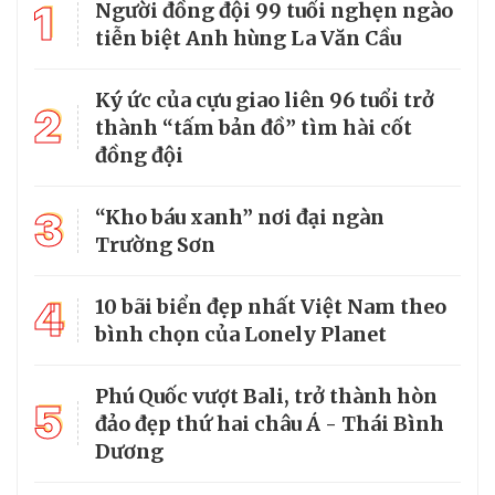
1
Người đồng đội 99 tuổi nghẹn ngào
tiễn biệt Anh hùng La Văn Cầu
Ký ức của cựu giao liên 96 tuổi trở
2
thành “tấm bản đồ” tìm hài cốt
đồng đội
3
“Kho báu xanh” nơi đại ngàn
Trường Sơn
4
10 bãi biển đẹp nhất Việt Nam theo
bình chọn của Lonely Planet
Phú Quốc vượt Bali, trở thành hòn
5
đảo đẹp thứ hai châu Á - Thái Bình
Dương