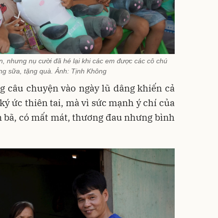
, nhưng nụ cười đã hé lại khi các em được các cô chú
ng sữa, tặng quà. Ảnh: Tịnh Không
g câu chuyện vào ngày lũ dâng khiến cả
 ký ức thiên tai, mà vì sức mạnh ý chí của
n bã, có mất mát, thương đau nhưng bình