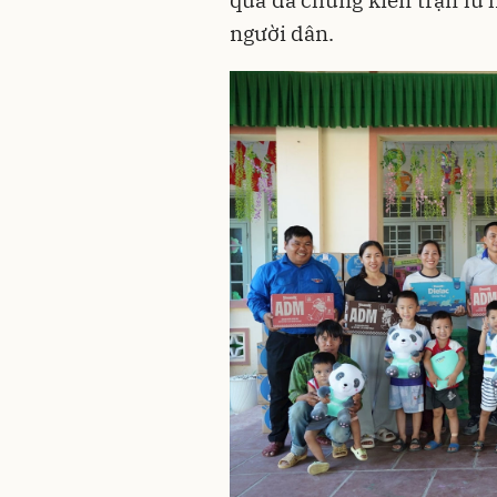
qua đã chứng kiến trận lũ l
người dân.