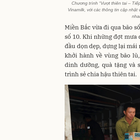
Chương trình “Vượt thiên tai – Tiếp
Vinamilk, với các thông tin cập nhậ
nha
Miền Bắc vừa đi qua bão s
số 10. Khi những đợt mưa d
đầu dọn dẹp, dựng lại mái 
khởi hành về vùng bão lũ
dinh dưỡng, quà tặng và 
trình sẻ chia hậu thiên tai.