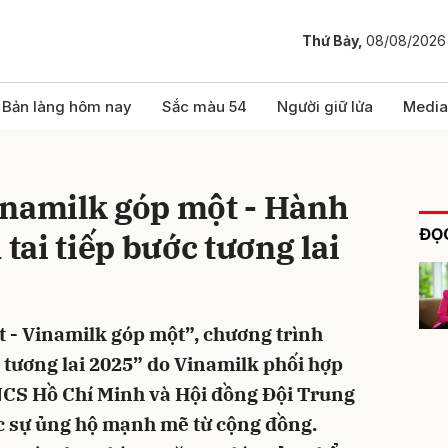
Thứ Bảy,
08/08/2026
bình luận
Bản làng hôm nay
Sắc màu 54
Người giữ lửa
Media
inamilk góp một - Hành
ĐỌC
 tai tiếp bước tương lai
t - Vinamilk góp một”, chương trình
Hủy
G
c tương lai 2025” do Vinamilk phối hợp
CS Hồ Chí Minh và Hội đồng Đội Trung
c sự ủng hộ mạnh mẽ từ cộng đồng.