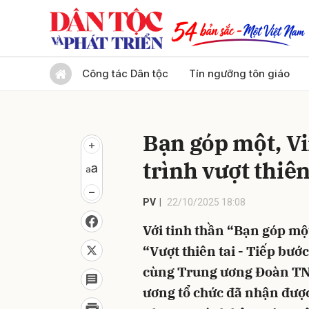
Gửi 
Công tác Dân tộc
Tín ngưỡng tôn giáo
Bạn góp một, V
trình vượt thiên
PV
22/10/2025 18:08
Với tinh thần “Bạn góp mộ
“Vượt thiên tai - Tiếp bướ
cùng Trung ương Đoàn TN
ương tổ chức đã nhận đượ