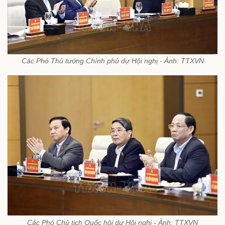
Các Phó Thủ tướng Chính phủ dự Hội nghị - Ảnh: TTXVN
Các Phó Chủ tịch Quốc hội dự Hội nghị - Ảnh: TTXVN