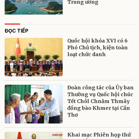
Trung ương
ĐỌC TIẾP
Quốc hội khóa XVI có 6
Phó Chủ tịch, kiện toàn
loạt chức danh
Đoàn công tác của Ủy ban
Thường vụ Quốc hội chúc
Tết Chôl Chnăm Thmây
đồng bào Khmer tại Cần
Thơ
Khai mạc Phiên họp thứ