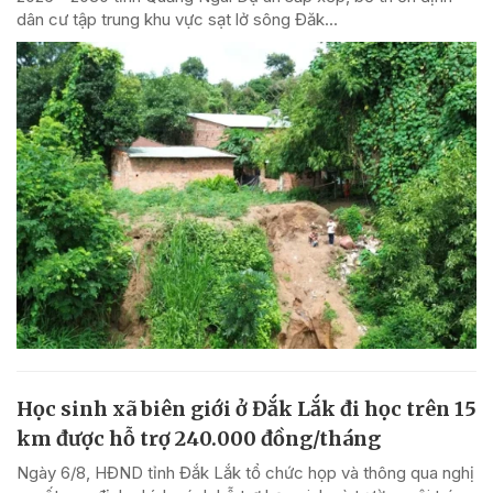
dân cư tập trung khu vực sạt lở sông Đăk...
Học sinh xã biên giới ở Đắk Lắk đi học trên 15
km được hỗ trợ 240.000 đồng/tháng
Ngày 6/8, HĐND tỉnh Đắk Lắk tổ chức họp và thông qua nghị