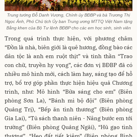
Trung tướng Đỗ Danh Vượng, Chính ủy BĐBP và bà Trương Thị
Ngọc Ánh, Phó Chủ tịch Ủy ban Trung ương MTTQ Việt Nam tặng
Bằng khen của Bộ Tư lệnh BĐBP cho các em học sinh, sinh viên
Trong quá trình thực hiện, với phương châm
“Đồn là nhà, biên giới là quê hương, đồng bào các
dân tộc là anh em ruột thịt” và tinh thần “Trao
con chữ, truyền hy vọng”, các đơn vị BĐBP đã có
nhiều mô hình mới, cách làm hay, sáng tạo để hỗ
trợ, bổ trợ góp phần thực hiện hiệu quả Chương
trình, như: Mô hình “Bữa sáng cho em” (Biên
phòng Sơn La), “Bánh mì bộ đội” (Biên phòng
Quảng Trị), “Bếp ăn tình thương” (Biên phòng
Gia Lai), “Tủ sách thanh niên - Nâng bước em tới
trường” (Biên phòng Quảng Ngãi), “Hũ gạo tình
thương”, “Heo đất tiết kiệm” (Biên phòng Bình