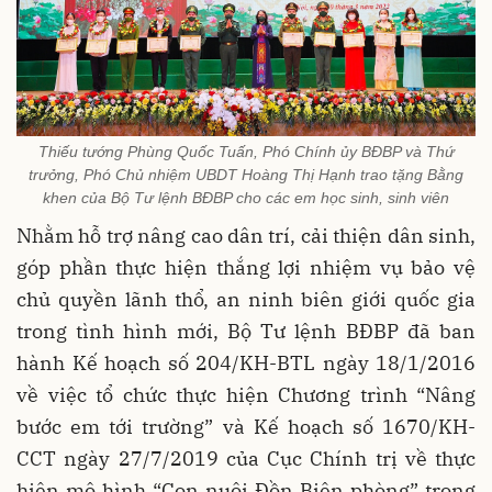
Thiếu tướng Phùng Quốc Tuấn, Phó Chính ủy BĐBP và Thứ
trưởng, Phó Chủ nhiệm UBDT Hoàng Thị Hạnh trao tặng Bằng
khen của Bộ Tư lệnh BĐBP cho các em học sinh, sinh viên
Nhằm hỗ trợ nâng cao dân trí, cải thiện dân sinh,
góp phần thực hiện thắng lợi nhiệm vụ bảo vệ
chủ quyền lãnh thổ, an ninh biên giới quốc gia
trong tình hình mới, Bộ Tư lệnh BĐBP đã ban
hành Kế hoạch số 204/KH-BTL ngày 18/1/2016
về việc tổ chức thực hiện Chương trình “Nâng
bước em tới trường” và Kế hoạch số 1670/KH-
CCT ngày 27/7/2019 của Cục Chính trị về thực
hiện mô hình “Con nuôi Đồn Biên phòng” trong