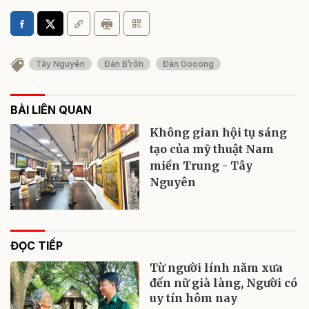
Tây Nguyên
Đàn B’rôh
Đàn Gooong
BÀI LIÊN QUAN
Không gian hội tụ sáng
tạo của mỹ thuật Nam
miền Trung - Tây
Nguyên
ĐỌC TIẾP
Từ người lính năm xưa
đến nữ già làng, Người có
uy tín hôm nay