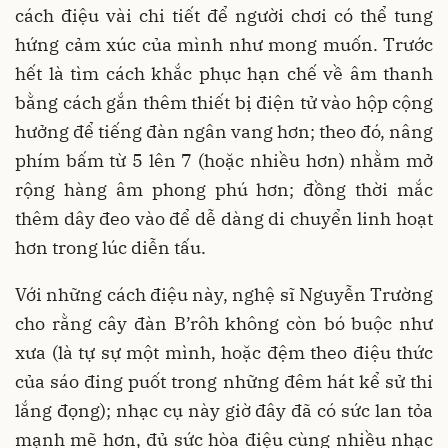
cách điệu vài chi tiết để người chơi có thể tung
hứng cảm xúc của mình như mong muốn. Trước
hết là tìm cách khắc phục hạn chế về âm thanh
bằng cách gắn thêm thiết bị điện tử vào hộp cộng
hưởng để tiếng đàn ngân vang hơn; theo đó, nâng
phím bấm từ 5 lên 7 (hoặc nhiều hơn) nhằm mở
rộng hàng âm phong phú hơn; đồng thời mắc
thêm dây đeo vào để dễ dàng di chuyển linh hoạt
hơn trong lúc diễn tấu.
Với những cách điệu này, nghệ sĩ Nguyễn Trường
cho rằng cây đàn B’rôh không còn bó buộc như
xưa (là tự sự một mình, hoặc đệm theo điệu thức
của sáo đing puốt trong những đêm hát kể sử thi
lắng đọng); nhạc cụ này giờ đây đã có sức lan tỏa
mạnh mẽ hơn, đủ sức hòa điệu cùng nhiều nhạc