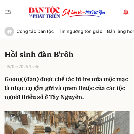
Gửi bình luận
Công tác Dân tộc
Tín ngưỡng tôn giáo
Bản làng hô
Hồi sinh đàn B’rôh
05/05/2025 15:45
Goong (đàn) được chế tác từ tre nứa mộc mạc
là nhạc cụ gần gũi và quen thuộc của các tộc
Hủy
Gửi
người thiểu số ở Tây Nguyên.