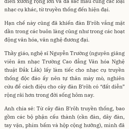
diễn xướng rộng lớn và đa sắc màu cùng các loại
nhạc cụ khác, từ truyền thống đến hiện đại.
Hạn chế này cũng đã khiến đàn B’rôh vắng mặt
dần trong các buôn làng cũng như trong các hoạt
động văn hóa, văn nghệ đương đại.
Thầy giáo, nghệ sĩ Nguyễn Trường (nguyên giảng
viên âm nhạc Trường Cao đẳng Văn hóa Nghệ
thuật Đắk Lắk) lấy làm tiếc cho nhạc cụ truyền
thống độc đáo ấy nên tự thân mày mò, nghiên
cứu để cách điệu cho cây đàn B’rôh có “đất diễn”
rộng rãi hơn trong đời sống hôm nay.
Anh chia sẻ: Từ cây đàn B’rôh truyền thống, bao
gồm các bộ phận cấu thành (cần đàn, dây đàn,
tay vặn, phím bấm và hộp cộng hưởng), mình đã