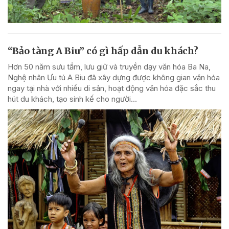
“Bảo tàng A Biu” có gì hấp dẫn du khách?
Hơn 50 năm sưu tầm, lưu giữ và truyền dạy văn hóa Ba Na,
Nghệ nhân Ưu tú A Biu đã xây dựng được không gian văn hóa
ngay tại nhà với nhiều di sản, hoạt động văn hóa đặc sắc thu
hút du khách, tạo sinh kế cho người...