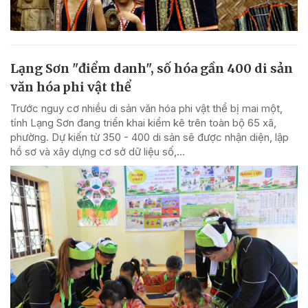
Lạng Sơn "điểm danh", số hóa gần 400 di sản
văn hóa phi vật thể
Trước nguy cơ nhiều di sản văn hóa phi vật thể bị mai một,
tỉnh Lạng Sơn đang triển khai kiểm kê trên toàn bộ 65 xã,
phường. Dự kiến từ 350 - 400 di sản sẽ được nhận diện, lập
hồ sơ và xây dựng cơ sở dữ liệu số,...