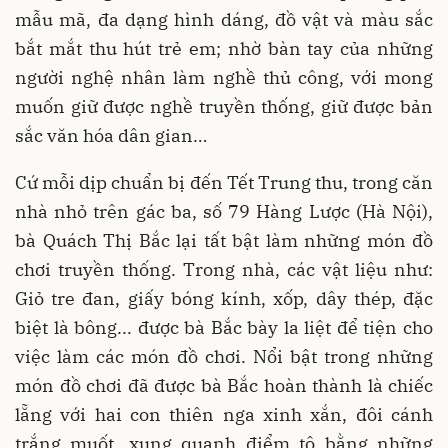
mẫu mã, đa dạng hình dáng, đồ vật và màu sắc
bắt mắt thu hút trẻ em; nhờ bàn tay của những
người nghệ nhân làm nghề thủ công, với mong
muốn giữ được nghề truyền thống, giữ được bản
sắc văn hóa dân gian…
Cứ mỗi dịp chuẩn bị đến Tết Trung thu, trong căn
nhà nhỏ trên gác ba, số 79 Hàng Lược (Hà Nội),
bà Quách Thị Bắc lại tất bật làm những món đồ
chơi truyền thống. Trong nhà, các vật liệu như:
Giỏ tre đan, giấy bóng kính, xốp, dây thép, đặc
biệt là bông... được bà Bắc bày la liệt để tiện cho
việc làm các món đồ chơi. Nổi bật trong những
món đồ chơi đã được bà Bắc hoàn thành là chiếc
lẵng với hai con thiên nga xinh xắn, đôi cánh
trắng muốt, xung quanh điểm tô bằng những