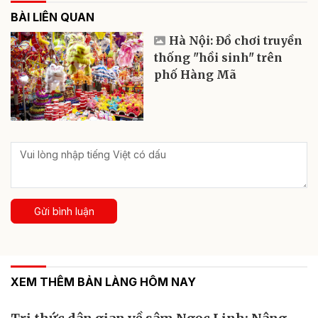
BÀI LIÊN QUAN
Hà Nội: Đồ chơi truyền
thống "hồi sinh" trên
phố Hàng Mã
Gửi bình luận
XEM THÊM BẢN LÀNG HÔM NAY