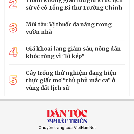
2
Thăm không gian lưu giữ kí ức lịch
sử về cố Tổng Bí thư Trường Chinh
3
Mùi tàu: Vị thuốc đa năng trong
vườn nhà
4
Giá khoai lang giảm sâu, nông dân
khóc ròng vì "lỗ kép"
Cây trồng thử nghiệm đang hiện
5
thực giấc mơ “thủ phủ mắc ca” ở
vùng đất lịch sử
Chuyên trang của VietNamNet