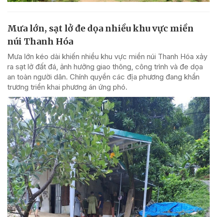
Mưa lớn, sạt lở đe dọa nhiều khu vực miền
núi Thanh Hóa
Mưa lớn kéo dài khiến nhiều khu vực miền núi Thanh Hóa xảy
ra sạt lở đất đá, ảnh hưởng giao thông, công trình và đe dọa
an toàn người dân. Chính quyền các địa phương đang khẩn
trương triển khai phương án ứng phó.