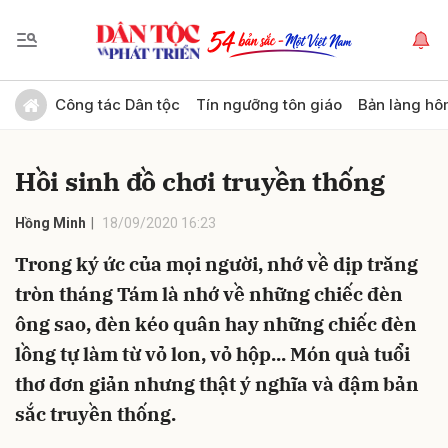
Gửi bình luận
Công tác Dân tộc
Tín ngưỡng tôn giáo
Bản làng hô
Hồi sinh đồ chơi truyền thống
Hồng Minh
18/09/2020 16:23
Trong ký ức của mọi người, nhớ về dịp trăng
tròn tháng Tám là nhớ về những chiếc đèn
Hủy
Gửi
ông sao, đèn kéo quân hay những chiếc đèn
lồng tự làm từ vỏ lon, vỏ hộp... Món quà tuổi
thơ đơn giản nhưng thật ý nghĩa và đậm bản
sắc truyền thống.