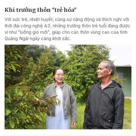
Khi trưởng thôn "trẻ hóa"
Với sức trẻ, nhiệt huyết, cùng sự năng động và thích nghi với
thời đại công nghệ 4.0, những trưởng thôn trẻ tuổi đang được
ví như "luồng gió mới", giúp cho các thôn vùng cao của tỉnh
Quảng Ngãi ngày càng khởi sắc.