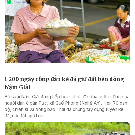
1.200 ngày công đắp kè đá giữ đất bên dòng
Nậm Giải
Bờ suối Nậm Giải đang tiếp tục sạt lở, đe dọa cuộc sống của
người dân ở bản Pục, xã Quế Phong (Nghệ An). Hơn 70 cán
bộ, chiến sĩ và đồng bào Thái đã chung tay dựng tuyến kè
đá, giữ đất, giữ bản.