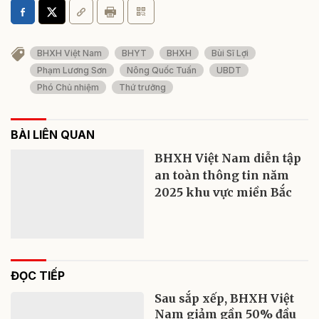
BHXH Việt Nam
BHYT
BHXH
Bùi Sĩ Lợi
Phạm Lương Sơn
Nông Quốc Tuấn
UBDT
Phó Chủ nhiệm
Thứ trưởng
BÀI LIÊN QUAN
BHXH Việt Nam diễn tập
an toàn thông tin năm
2025 khu vực miền Bắc
ĐỌC TIẾP
Sau sắp xếp, BHXH Việt
Nam giảm gần 50% đầu