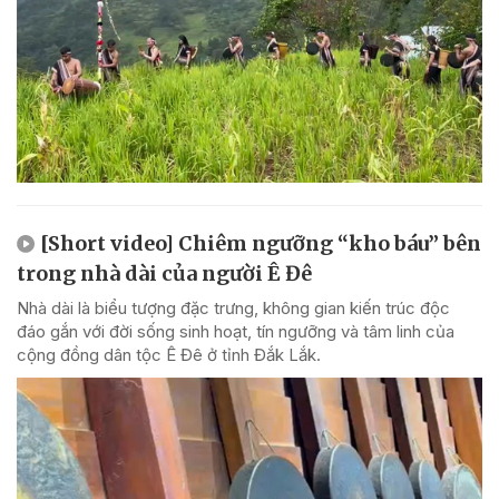
[Short video] Chiêm ngưỡng “kho báu” bên
trong nhà dài của người Ê Đê
Nhà dài là biểu tượng đặc trưng, không gian kiến trúc độc
đáo gắn với đời sống sinh hoạt, tín ngưỡng và tâm linh của
cộng đồng dân tộc Ê Đê ở tỉnh Đắk Lắk.