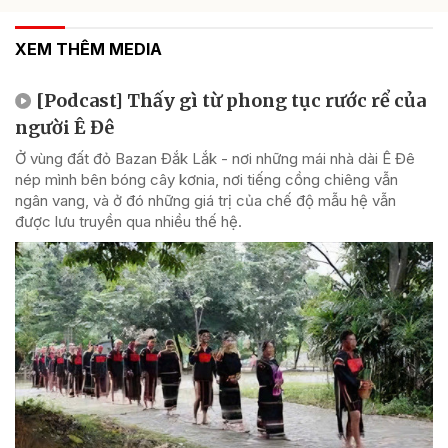
XEM THÊM MEDIA
[Podcast] Thấy gì từ phong tục rước rể của
người Ê Đê
Ở vùng đất đỏ Bazan Đắk Lắk - nơi những mái nhà dài Ê Đê
nép mình bên bóng cây kơnia, nơi tiếng cồng chiêng vẫn
ngân vang, và ở đó những giá trị của chế độ mẫu hệ vẫn
được lưu truyền qua nhiều thế hệ.