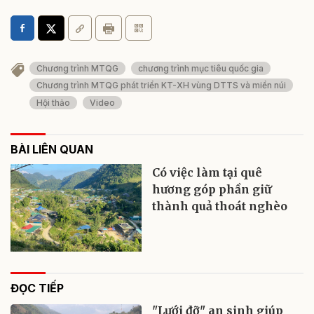
Chương trình MTQG
chương trình mục tiêu quốc gia
Chương trình MTQG phát triển KT-XH vùng DTTS và miền núi
Hội thảo
Video
BÀI LIÊN QUAN
Có việc làm tại quê
hương góp phần giữ
thành quả thoát nghèo
ĐỌC TIẾP
"Lưới đỡ" an sinh giúp