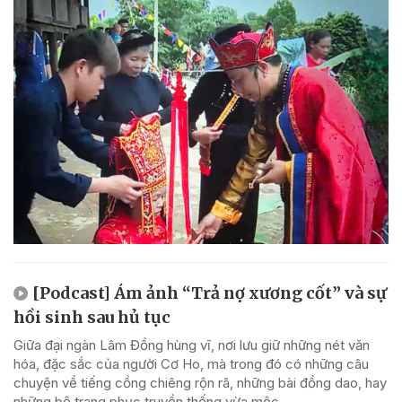
[Podcast] Ám ảnh “Trả nợ xương cốt” và sự
hồi sinh sau hủ tục
Giữa đại ngàn Lâm Đồng hùng vĩ, nơi lưu giữ những nét văn
hóa, đặc sắc của người Cơ Ho, mà trong đó có những câu
chuyện về tiếng cồng chiêng rộn rã, những bài đồng dao, hay
những bộ trang phục truyền thống vừa mộc...