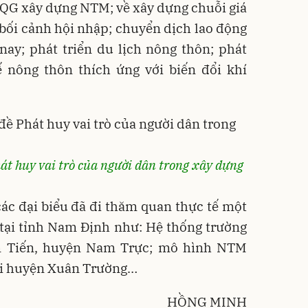
QG xây dựng NTM; về xây dựng chuỗi giá
g bối cảnh hội nhập; chuyển dịch lao động
ay; phát triển du lịch nông thôn; phát
ế nông thôn thích ứng với biến đổi khí
át huy vai trò của người dân trong xây dựng
các đại biểu đã đi thăm quan thực tế một
tại tỉnh Nam Định như: Hệ thống trường
m Tiến, huyện Nam Trực; mô hình NTM
ại huyện Xuân Trường…
HỒNG MINH