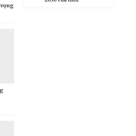
t vọng
ng