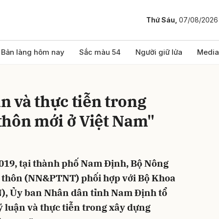
Thứ Sáu,
07/08/2026
bình luận
Bản làng hôm nay
Sắc màu 54
Người giữ lửa
Media
n và thực tiễn trong
thôn mới ở Việt Nam"
019, tại thành phố Nam Định, Bộ Nông
Hủy
G
g thôn (NN&PTNT) phối hợp với Bộ Khoa
), Ủy ban Nhân dân tỉnh Nam Định tổ
ý luận và thực tiễn trong xây dựng