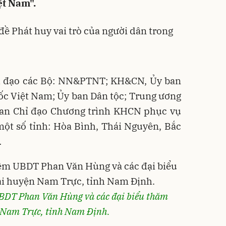
ệt Nam".
h đạo các Bộ: NN&PTNT; KH&CN, Ủy ban
ốc Việt Nam; Ủy ban Dân tộc; Trung ương
an Chỉ đạo Chương trình KHCN phục vụ
ột số tỉnh: Hòa Bình, Thái Nguyên, Bắc
…
BDT Phan Văn Hùng và các đại biểu thăm
 Nam Trực, tỉnh Nam Định.