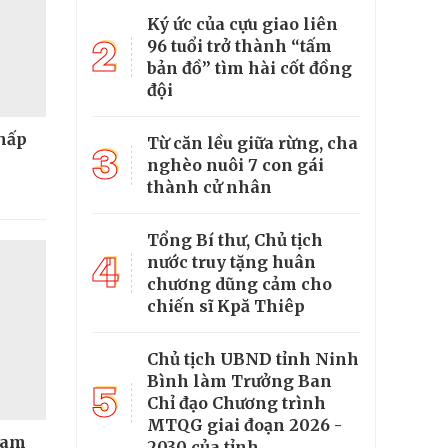
Ký ức của cựu giao liên
2
96 tuổi trở thành “tấm
bản đồ” tìm hài cốt đồng
đội
thấp
Từ căn lều giữa rừng, cha
3
nghèo nuôi 7 con gái
thành cử nhân
Tổng Bí thư, Chủ tịch
4
nước truy tặng huân
chương dũng cảm cho
chiến sĩ Kpă Thiêp
Chủ tịch UBND tỉnh Ninh
Bình làm Trưởng Ban
5
Chỉ đạo Chương trình
MTQG giai đoạn 2026 -
Nam
2030 của tỉnh