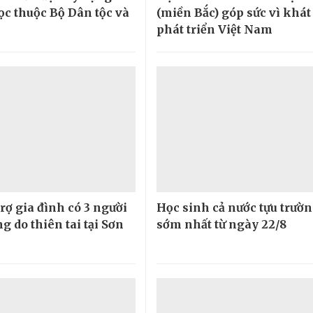
ọc thuộc Bộ Dân tộc và
(miền Bắc) góp sức vì khá
phát triển Việt Nam
rợ gia đình có 3 người
Học sinh cả nước tựu trườ
g do thiên tai tại Sơn
sớm nhất từ ngày 22/8