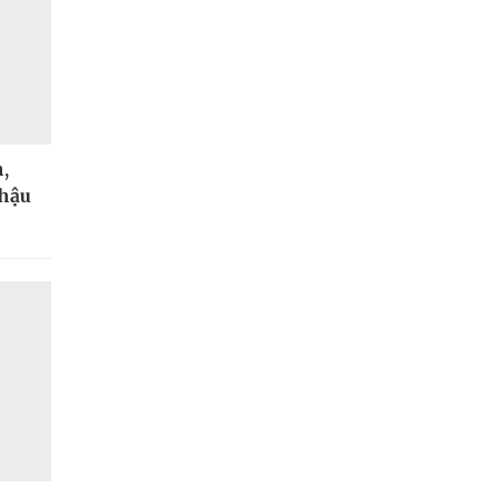
,
 hậu