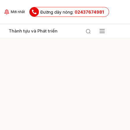
Đường dây nóng:
02437674981
Mới nhất
Thành tựu và Phát triển
ửi