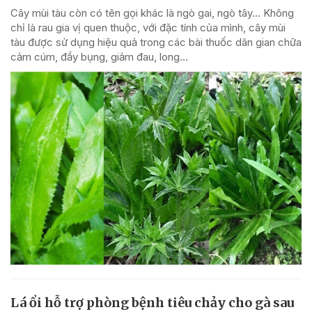
Cây mùi tàu còn có tên gọi khác là ngò gai, ngò tây… Không
chỉ là rau gia vị quen thuộc, với đặc tính của mình, cây mùi
tàu được sử dụng hiệu quả trong các bài thuốc dân gian chữa
cảm cúm, đầy bụng, giảm đau, long...
Lá ổi hỗ trợ phòng bệnh tiêu chảy cho gà sau