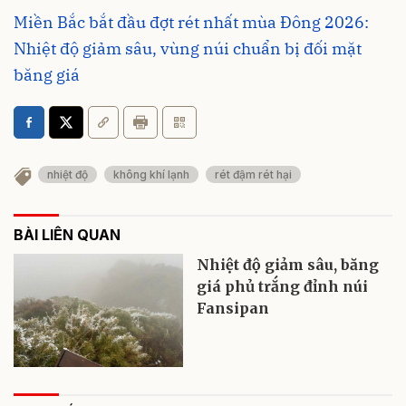
Miền Bắc bắt đầu đợt rét nhất mùa Đông 2026:
Nhiệt độ giảm sâu, vùng núi chuẩn bị đối mặt
băng giá
nhiệt độ
không khí lạnh
rét đậm rét hại
BÀI LIÊN QUAN
Nhiệt độ giảm sâu, băng
giá phủ trắng đỉnh núi
Fansipan