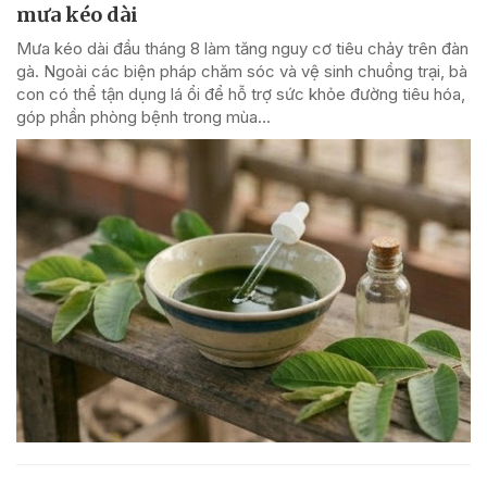
mưa kéo dài
Mưa kéo dài đầu tháng 8 làm tăng nguy cơ tiêu chảy trên đàn
gà. Ngoài các biện pháp chăm sóc và vệ sinh chuồng trại, bà
con có thể tận dụng lá ổi để hỗ trợ sức khỏe đường tiêu hóa,
góp phần phòng bệnh trong mùa...