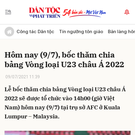
Gửi bình luận
Công tác Dân tộc
Tín ngưỡng tôn giáo
Bản làng hô
Hôm nay (9/7), bốc thăm chia
bảng Vòng loại U23 châu Á 2022
09/07/2021 11:39
Lễ bốc thăm chia bảng Vòng loại U23 châu Á
Hủy
Gửi
2022 sẽ được tổ chức vào 14h00 (giờ Việt
Nam) hôm nay (9/7) tại trụ sở AFC ở Kuala
Lumpur – Malaysia.