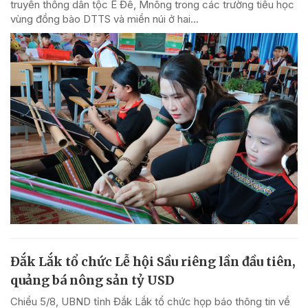
truyền thống dân tộc Ê Đê, Mnông trong các trường tiểu học
vùng đồng bào DTTS và miền núi ở hai...
Đắk Lắk tổ chức Lễ hội Sầu riêng lần đầu tiên,
quảng bá nông sản tỷ USD
Chiều 5/8, UBND tỉnh Đắk Lắk tổ chức họp báo thông tin về