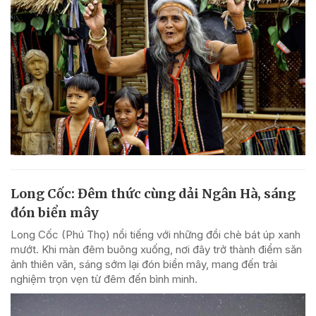
Long Cốc: Đêm thức cùng dải Ngân Hà, sáng
đón biển mây
Long Cốc (Phú Thọ) nổi tiếng với những đồi chè bát úp xanh
mướt. Khi màn đêm buông xuống, nơi đây trở thành điểm săn
ảnh thiên văn, sáng sớm lại đón biển mây, mang đến trải
nghiệm trọn vẹn từ đêm đến bình minh.