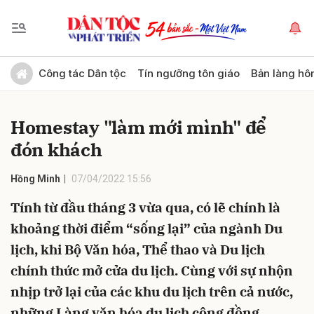
Gửi bình luận
Công tác Dân tộc
Tín ngưỡng tôn giáo
Bản làng hô
Homestay "làm mới mình" để
đón khách
Hồng Minh
07/04/2022 15:56
Tính từ đầu tháng 3 vừa qua, có lẽ chính là
Hủy
Gửi
khoảng thời điểm “sống lại” của ngành Du
lịch, khi Bộ Văn hóa, Thể thao và Du lịch
chính thức mở cửa du lịch. Cùng với sự nhộn
nhịp trở lại của các khu du lịch trên cả nước,
những Làng văn hóa du lịch cộng đồng,