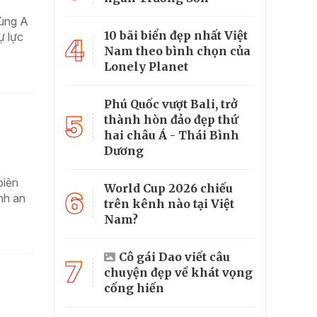
Sùng A
10 bãi biển đẹp nhất Việt
ự lực
4
Nam theo bình chọn của
Lonely Planet
Phú Quốc vượt Bali, trở
5
thành hòn đảo đẹp thứ
hai châu Á - Thái Bình
Dương
biên
World Cup 2026 chiếu
6
nh an
trên kênh nào tại Việt
Nam?
Cô gái Dao viết câu
7
chuyện đẹp về khát vọng
cống hiến