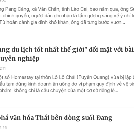
1:52
g Pang Cáng, xã Văn Chấn, tỉnh Lào Cai, bao năm qua, ông 
chính quyền, người dân ghi nhận là tấm gương sáng về ý chí t
Từ hoàn cảnh gia đình khó khăn, ông đã từng bước vươn...
àng du lịch tốt nhất thế giới" đối mặt với bài
huyên nghiệp
2:11
t số Homestay tại thôn Lô Lô Chải (Tuyên Quang) vừa bị lập 
ầu tạm dừng kinh doanh ăn uống do vi phạm quy định về vệ si
phẩm, không chỉ là câu chuyện của một cơ sở riêng lẻ...
há văn hóa Thái bên dòng suối Đang
2:26