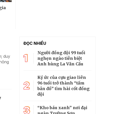
gia
ĐỌC NHIỀU
Người đồng đội 99 tuổi
1
h; duy
nghẹn ngào tiễn biệt
không
Anh hùng La Văn Cầu
Ký ức của cựu giao liên
2
96 tuổi trở thành “tấm
bản đồ” tìm hài cốt đồng
đội
y
3
“Kho báu xanh” nơi đại
ngàn Trường Sơn