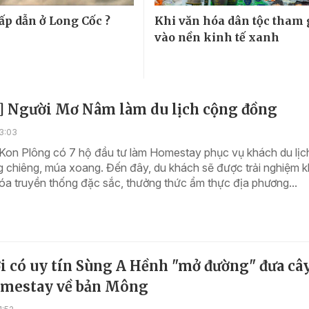
ấp dẫn ở Long Cốc ?
Khi văn hóa dân tộc tham 
vào nền kinh tế xanh
] Người Mơ Nâm làm du lịch cộng đồng
3:03
 Kon Plông có 7 hộ đầu tư làm Homestay phục vụ khách du lịc
ng chiêng, múa xoang. Đến đây, du khách sẽ được trải nghiệm 
óa truyền thống đặc sắc, thưởng thức ẩm thực địa phương...
i có uy tín Sùng A Hềnh "mở đường" đưa câ
omestay về bản Mông