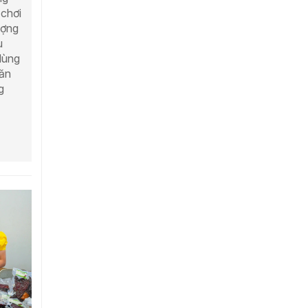
 chơi
ượng
u
dùng
văn
g