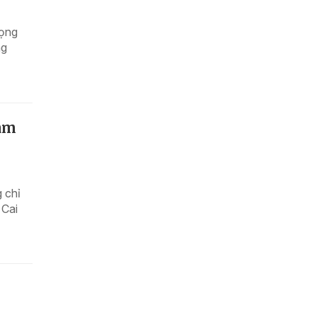
vọng
ng
làm
 chỉ
 Cai