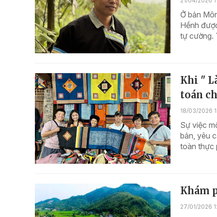
21/04/2026 1
Ở bản Môn
Hềnh được 
tự cường. 
Khi " L
toán c
18/03/2026 1
Sự việc mộ
bản, yêu c
toàn thực 
Khám p
27/01/2026 1