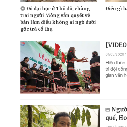
Đỗ đại học ở Thủ đô, chàng
Điều gì h
trai người Mông vẫn quyết về
bản làm điều không ai ngờ dưới
gốc trà cổ thụ
[VIDEO
01/05/2026 1
Hiện thôn
trì đội cồ
gian văn h
Ngườ
quế, H