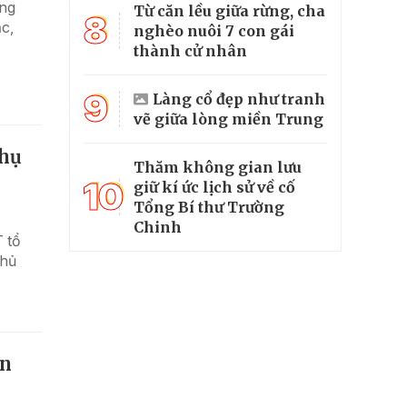
àng
Từ căn lều giữa rừng, cha
8
c,
nghèo nuôi 7 con gái
thành cử nhân
9
Làng cổ đẹp như tranh
vẽ giữa lòng miền Trung
phụ
Thăm không gian lưu
10
giữ kí ức lịch sử về cố
Tổng Bí thư Trường
Chinh
 tổ
chủ
ăn