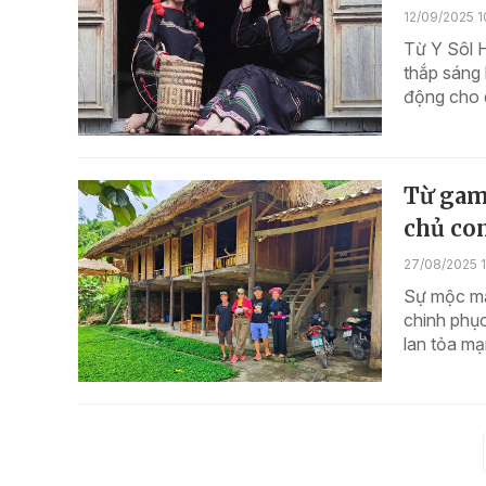
12/09/2025 1
Từ Y Sôl 
thắp sáng 
động cho 
Từ gam
chủ con
27/08/2025 1
Sự mộc mạc
chinh phục
lan tỏa mạ