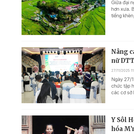
Giữa đại 
hơn xưa. 
tiếng khèn
Nâng ca
nữ DT
27/11/2025 1
Ngày 27/1
chức tập h
các cơ sở 
Y Sôl 
hóa M’