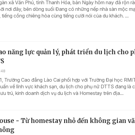
ngàn xã Văn Phú, tỉnh Thanh Hóa, bản Ngày hôm nay đã rộn r
Bởi nơi đây, bên dòng suối Đang có những nếp nhà sàn mộc mạ
, tiếng cồng chiêng hòa cùng tiếng cười nói của du khách. ...
o năng lực quản lý, phát triển du lịch cho 
TS
1:48
1, Trường Cao đẳng Lào Cai phối hợp với Trường Đại học RMIT
uấn về lĩnh vực khách sạn, du lịch cho phụ nữ DTTS đang là 
lưu trú, kinh doanh dịch vụ du lịch và Homestay trên địa...
House - Từ homestay nhỏ đến không gian v
nông