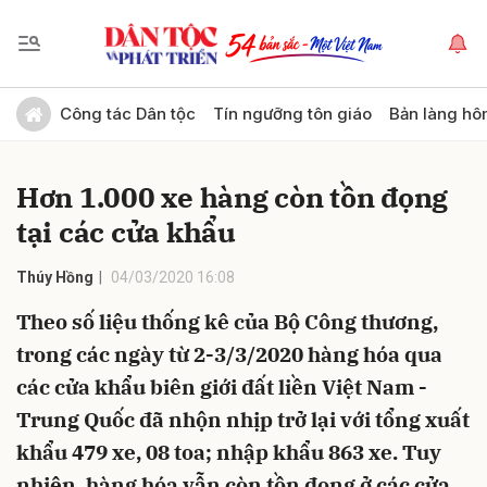
Gửi bình luận
Công tác Dân tộc
Tín ngưỡng tôn giáo
Bản làng hô
Hơn 1.000 xe hàng còn tồn đọng
tại các cửa khẩu
Thúy Hồng
04/03/2020 16:08
Theo số liệu thống kê của Bộ Công thương,
Hủy
Gửi
trong các ngày từ 2-3/3/2020 hàng hóa qua
các cửa khẩu biên giới đất liền Việt Nam -
Trung Quốc đã nhộn nhịp trở lại với tổng xuất
khẩu 479 xe, 08 toa; nhập khẩu 863 xe. Tuy
nhiên, hàng hóa vẫn còn tồn đọng ở các cửa