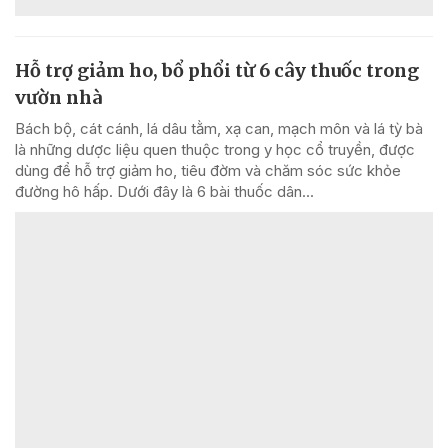
Hỗ trợ giảm ho, bổ phổi từ 6 cây thuốc trong
vườn nhà
Bách bộ, cát cánh, lá dâu tằm, xạ can, mạch môn và lá tỳ bà
là những dược liệu quen thuộc trong y học cổ truyền, được
dùng để hỗ trợ giảm ho, tiêu đờm và chăm sóc sức khỏe
đường hô hấp. Dưới đây là 6 bài thuốc dân...