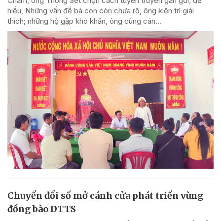
Chăm, ông Thông Sết chọn cách tuyên truyền gần gũi, dễ
hiểu, Những vấn đề bà con còn chưa rõ, ông kiên trì giải
thích; những hộ gặp khó khăn, ông cùng cán...
Chuyển đổi số mở cánh cửa phát triển vùng
đồng bào DTTS