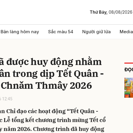
Thứ Bảy,
08/08/2026
bình luận
Bản làng hôm nay
Sắc màu 54
Người giữ lửa
Media
đã được huy động nhằm
ĐỌC
n trong dịp Tết Quân -
 Chnăm Thmây 2026
 12:45
Hủy
G
Ban Chỉ đạo các hoạt động “Tết Quân -
c Lễ tổng kết chương trình mừng Tết cổ
 năm 2026. Chương trình đã huy động