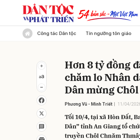
Gửi 
Công tác Dân tộc
Tín ngưỡng tôn giáo
Hơn 8 tỷ đồng 
chăm lo Nhân dâ
Dân mừng Chôl
Phương Vũ - Minh Triết
11/04/2026
Tối 10/4, tại xã Hòn Đất, 
Dân” tỉnh An Giang tổ chứ
truyền Chôl Chnăm Thmây