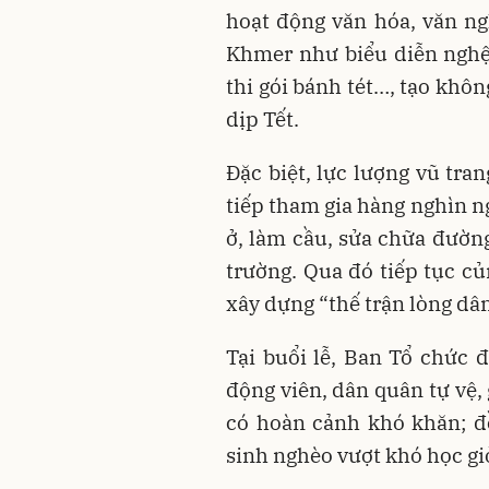
hoạt động văn hóa, văn n
Khmer như biểu diễn nghệ
thi gói bánh tét…, tạo khô
dịp Tết.
Đặc biệt, lực lượng vũ tran
tiếp tham gia hàng nghìn n
ở, làm cầu, sửa chữa đườn
trường. Qua đó tiếp tục c
xây dựng “thế trận lòng dâ
Tại buổi lễ, Ban Tổ chức 
động viên, dân quân tự vệ,
có hoàn cảnh khó khăn; đ
sinh nghèo vượt khó học gi