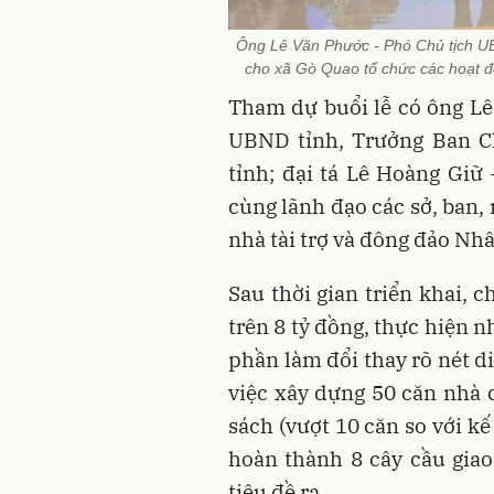
Ông Lê Văn Phước - Phó Chủ tịch UB
cho xã Gò Quao tổ chức các hoạt
Tham dự buổi lễ có ông Lê
UBND tỉnh, Trưởng Ban Ch
tỉnh; đại tá Lê Hoàng Giữ
cùng lãnh đạo các sở, ban,
nhà tài trợ và đông đảo Nh
Sau thời gian triển khai, 
trên 8 tỷ đồng, thực hiện n
phần làm đổi thay rõ nét d
việc xây dựng 50 căn nhà 
sách (vượt 10 căn so với kế
hoàn thành 8 cây cầu giao
tiêu đề ra.