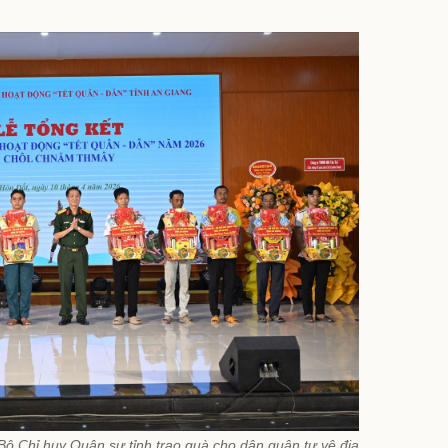
ộ Chỉ huy Quân sự tỉnh trao quà cho dân quân tự vệ địa