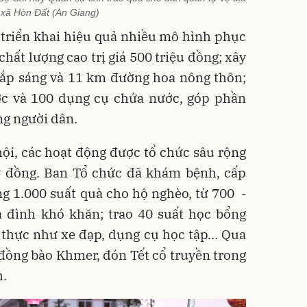
 xã Hòn Đất (An Giang)
 triển khai hiệu quả nhiều mô hình phục
chất lượng cao trị giá 500 triệu đồng; xây
ắp sáng và 11 km đường hoa nông thôn;
ước và 100 dụng cụ chứa nước, góp phần
ng người dân.
hội, các hoạt động được tổ chức sâu rộng
tỷ đồng. Ban Tổ chức đã khám bệnh, cấp
g 1.000 suất quà cho hộ nghèo, từ 700 -
a đình khó khăn; trao 40 suất học bổng
 thực như xe đạp, dụng cụ học tập… Qua
 đồng bào Khmer, đón Tết cổ truyền trong
h.