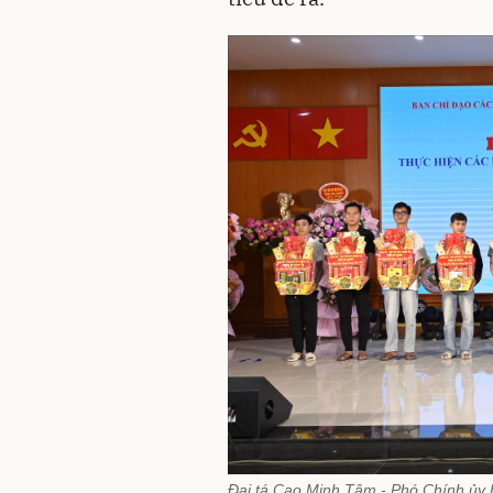
Đại tá Cao Minh Tâm - Phó Chính ủy B