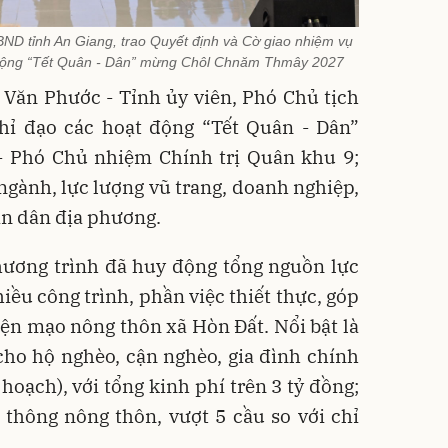
ND tỉnh An Giang, trao Quyết định và Cờ giao nhiệm vụ
 động “Tết Quân - Dân” mừng Chôl Chnăm Thmây 2027
 Văn Phước - Tỉnh ủy viên, Phó Chủ tịch
ỉ đạo các hoạt động “Tết Quân - Dân”
 - Phó Chủ nhiệm Chính trị Quân khu 9;
 ngành, lực lượng vũ trang, doanh nghiệp,
ân dân địa phương.
chương trình đã huy động tổng nguồn lực
hiều công trình, phần việc thiết thực, góp
iện mạo nông thôn xã Hòn Đất. Nổi bật là
cho hộ nghèo, cận nghèo, gia đình chính
 hoạch), với tổng kinh phí trên 3 tỷ đồng;
 thông nông thôn, vượt 5 cầu so với chỉ