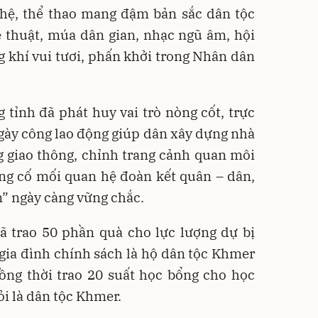
ghệ, thể thao mang đậm bản sắc dân tộc
 thuật, múa dân gian, nhạc ngũ âm, hội
ng khí vui tươi, phấn khởi trong Nhân dân
g tỉnh đã phát huy vai trò nòng cốt, trực
gày công lao động giúp dân xây dựng nhà
g giao thông, chỉnh trang cảnh quan môi
ủng cố mối quan hệ đoàn kết quân – dân,
n” ngày càng vững chắc.
đã trao 50 phần quà cho lực lượng dự bị
 gia đình chính sách là hộ dân tộc Khmer
ồng thời trao 20 suất học bổng cho học
ỏi là dân tộc Khmer.