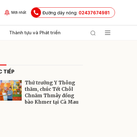
Đường dây nóng:
02437674981
Mới nhất
Thành tựu và Phát triển
 TIẾP
Thứ trưởng Y Thông
thăm, chúc Tết Chôl
Chnăm Thmây đồng
bào Khmer tại Cà Mau
ửi