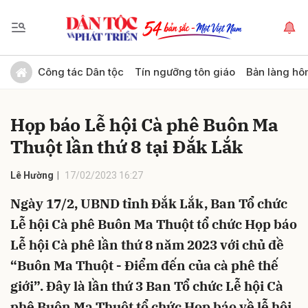
Gửi bình luận
Công tác Dân tộc
Tín ngưỡng tôn giáo
Bản làng hô
Họp báo Lễ hội Cà phê Buôn Ma
Thuột lần thứ 8 tại Đắk Lắk
Lê Hường
17/02/2023 16:27
Ngày 17/2, UBND tỉnh Đắk Lắk, Ban Tổ chức
Hủy
Gửi
Lễ hội Cà phê Buôn Ma Thuột tổ chức Họp báo
Lễ hội Cà phê lần thứ 8 năm 2023 với chủ đề
“Buôn Ma Thuột - Điểm đến của cà phê thế
giới”. Đây là lần thứ 3 Ban Tổ chức Lễ hội Cà
phê Buôn Ma Thuột tổ chức Họp báo về lễ hội