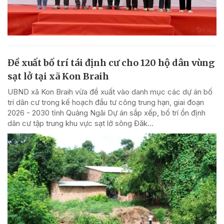
Đề xuất bố trí tái định cư cho 120 hộ dân vùng
sạt lở tại xã Kon Braih
UBND xã Kon Braih vừa đề xuất vào danh mục các dự án bố
trí dân cư trong kế hoạch đầu tư công trung hạn, giai đoạn
2026 - 2030 tỉnh Quảng Ngãi Dự án sắp xếp, bố trí ổn định
dân cư tập trung khu vực sạt lở sông Đăk...