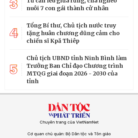
3
Từ căn lều giữa rừng, cha nghèo
nuôi 7 con gái thành cử nhân
Tổng Bí thư, Chủ tịch nước truy
4
tặng huân chương dũng cảm cho
chiến sĩ Kpă Thiêp
Chủ tịch UBND tỉnh Ninh Bình làm
5
Trưởng Ban Chỉ đạo Chương trình
MTQG giai đoạn 2026 - 2030 của
tỉnh
Chuyên trang của VietNamNet
Cơ quan chủ quản: Bộ Dân tộc và Tôn giáo