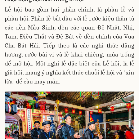
Lễ hội bao gồm hai phần chính, là phần lễ và
phần hội
. Phần lễ bắt đầu với lễ rước kiệu thần từ
các đền Mẫu Sinh, đền các quan Đệ Nhất, Nhị,
Tam, Điều Thất và Đệ Bát về đền chính của Vua
Cha Bát Hải
. Tiếp theo là các nghi thức dâng
hương, rước bài vị và lễ khai chiêng, múa trống
để mở hội
. Một nghi lễ đặc biệt của Lễ hội, là lễ
giã hội, mang ý nghĩa kết thúc chuỗi lễ hội và "xin
lửa" để cầu may mắn
.