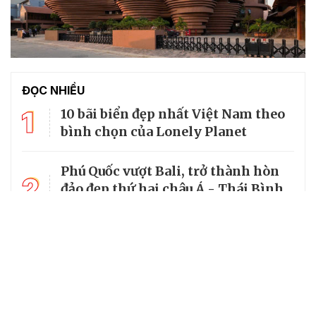
ĐỌC NHIỀU
1
10 bãi biển đẹp nhất Việt Nam theo
bình chọn của Lonely Planet
Phú Quốc vượt Bali, trở thành hòn
2
đảo đẹp thứ hai châu Á - Thái Bình
Dương
3
World Cup 2026 chiếu trên kênh nào
tại Việt Nam?
4
Làng cổ đẹp như tranh vẽ giữa