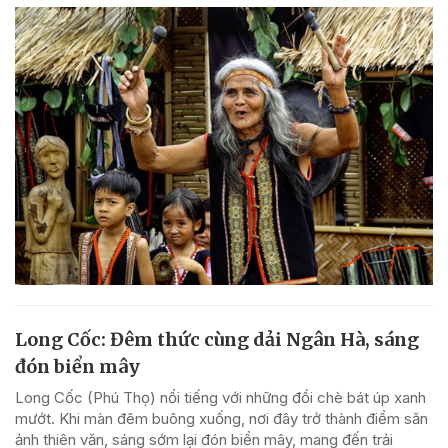
Long Cốc: Đêm thức cùng dải Ngân Hà, sáng
đón biển mây
Long Cốc (Phú Thọ) nổi tiếng với những đồi chè bát úp xanh
mướt. Khi màn đêm buông xuống, nơi đây trở thành điểm săn
ảnh thiên văn, sáng sớm lại đón biển mây, mang đến trải