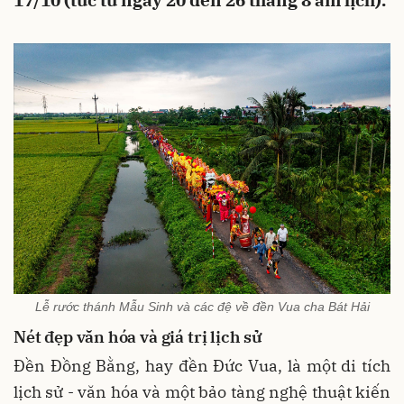
17/10 (tức từ ngày 20 đến 26 tháng 8 âm lịch).
Lễ rước thánh Mẫu Sinh và các đệ về đền Vua cha Bát Hải
Nét đẹp văn hóa và giá trị lịch sử
Đền Đồng Bằng, hay đền Đức Vua, là một di tích
lịch sử - văn hóa và một bảo tàng nghệ thuật kiến