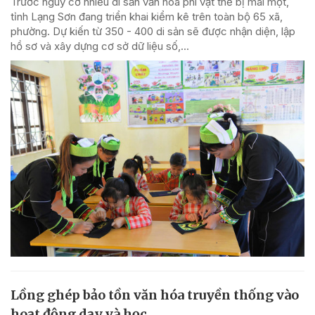
Trước nguy cơ nhiều di sản văn hóa phi vật thể bị mai một,
tỉnh Lạng Sơn đang triển khai kiểm kê trên toàn bộ 65 xã,
phường. Dự kiến từ 350 - 400 di sản sẽ được nhận diện, lập
hồ sơ và xây dựng cơ sở dữ liệu số,...
Lồng ghép bảo tồn văn hóa truyền thống vào
hoạt động dạy và học