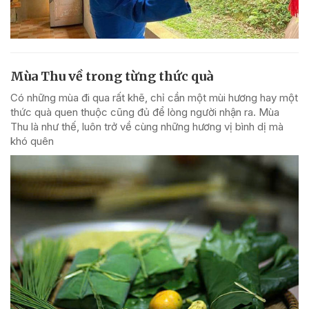
Mùa Thu về trong từng thức quà
Có những mùa đi qua rất khẽ, chỉ cần một mùi hương hay một
thức quà quen thuộc cũng đủ để lòng người nhận ra. Mùa
Thu là như thế, luôn trở về cùng những hương vị bình dị mà
khó quên