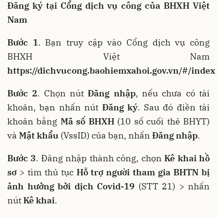
Đăng ký tại Cổng dịch vụ công của BHXH Việt
Nam
Bước 1
. Bạn truy cập vào Cổng dịch vụ công
BHXH Việt Nam
https://dichvucong.baohiemxahoi.gov.vn/#/index
Bước 2
. Chọn nút
Đăng nhập
, nếu chưa có tài
khoản, bạn nhấn nút
Đăng ký
. Sau đó điền tài
khoản bằng
Mã số BHXH
(10 số cuối thẻ BHYT)
và
Mật khẩu
(VssID) của bạn, nhấn
Đăng nhập
.
Bước 3
. Đăng nhập thành công, chọn
Kê khai hồ
sơ
> tìm thủ tục
Hỗ trợ người tham gia BHTN bị
ảnh hưởng bởi dịch Covid-19
(STT 21) > nhấn
nút
Kê khai
.