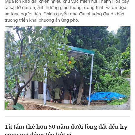
Mưa lớn kéo dài khiến nhiều khu vực miền núi Thanh Hóa xảy
ra sạt lở đất đá, ảnh hưởng giao thông, công trình và đe dọa
an toàn người dân. Chính quyền các địa phương đang khẩn
trương triển khai phương án ứng phó.
Từ tấm thẻ hơn 50 năm dưới lòng đất đến hy
vọng gọi đúng tên liệt sĩ