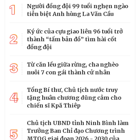
1
Người đồng đội 99 tuổi nghẹn ngào
tiễn biệt Anh hùng La Văn Cầu
Ký ức của cựu giao liên 96 tuổi trở
2
thành “tấm bản đồ” tìm hài cốt
đồng đội
3
Từ căn lều giữa rừng, cha nghèo
nuôi 7 con gái thành cử nhân
Tổng Bí thư, Chủ tịch nước truy
4
tặng huân chương dũng cảm cho
chiến sĩ Kpă Thiêp
Chủ tịch UBND tỉnh Ninh Bình làm
5
Trưởng Ban Chỉ đạo Chương trình
MTQG giai đoạn 2026 - 2030 của