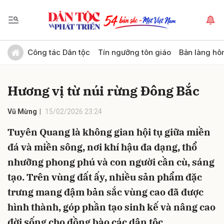
Gửi bình luận
Công tác Dân tộc
Tín ngưỡng tôn giáo
Bản làng hô
Hương vị từ núi rừng Đông Bắc
Vũ Mừng
15/02/2026 23:24
Tuyên Quang là không gian hội tụ giữa miền
đá và miền sông, nơi khí hậu đa dạng, thổ
Hủy
Gửi
nhưỡng phong phú và con người cần cù, sáng
tạo. Trên vùng đất ấy, nhiều sản phẩm đặc
trưng mang đậm bản sắc vùng cao đã được
hình thành, góp phần tạo sinh kế và nâng cao
đời sống cho đồng bào các dân tộc.