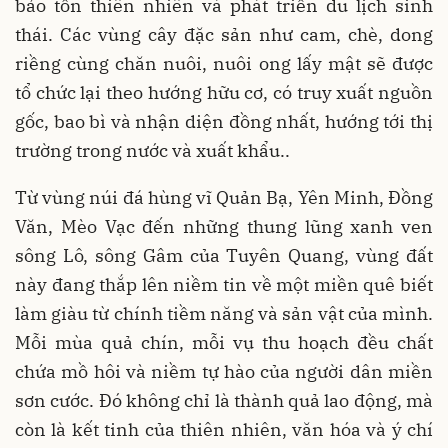
bảo tồn thiên nhiên và phát triển du lịch sinh
thái. Các vùng cây đặc sản như cam, chè, dong
riềng cùng chăn nuôi, nuôi ong lấy mật sẽ được
tổ chức lại theo hướng hữu cơ, có truy xuất nguồn
gốc, bao bì và nhận diện đồng nhất, hướng tới thị
trường trong nước và xuất khẩu..
Từ vùng núi đá hùng vĩ Quản Bạ, Yên Minh, Đồng
Văn, Mèo Vạc đến những thung lũng xanh ven
sông Lô, sông Gâm của Tuyên Quang, vùng đất
này đang thắp lên niềm tin về một miền quê biết
làm giàu từ chính tiềm năng và sản vật của mình.
Mỗi mùa quả chín, mỗi vụ thu hoạch đều chất
chứa mồ hôi và niềm tự hào của người dân miền
sơn cước. Đó không chỉ là thành quả lao động, mà
còn là kết tinh của thiên nhiên, văn hóa và ý chí