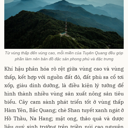
Từ vùng thấp đến vùng cao, mỗi miền của Tuyên Quang đều góp
phần làm nên bản đồ đặc sản phong phú và đặc trưng
Khí hậu phân hóa rõ rệt giữa vùng cao và vùng
thấp, kết hợp với nguồn đất đỏ, đất phù sa cổ tơi
xốp, giàu dinh dưỡng, là điều kiện lý tưởng để
hình thành nhiều vùng sản xuất nông sản tiêu
biểu. Cây cam sành phát triển tốt ở vùng thấp
Hàm Yên, Bắc Quang; chè Shan tuyết xanh ngát ở
Hồ Thầu, Na Hang; mật ong, thảo quả và dược
liệu quý sinh trưởng trên triền núi cao nguyên