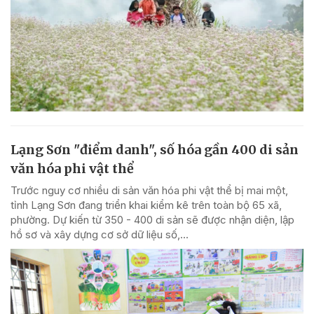
Lạng Sơn "điểm danh", số hóa gần 400 di sản
văn hóa phi vật thể
Trước nguy cơ nhiều di sản văn hóa phi vật thể bị mai một,
tỉnh Lạng Sơn đang triển khai kiểm kê trên toàn bộ 65 xã,
phường. Dự kiến từ 350 - 400 di sản sẽ được nhận diện, lập
hồ sơ và xây dựng cơ sở dữ liệu số,...