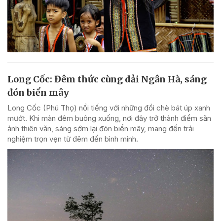
Long Cốc: Đêm thức cùng dải Ngân Hà, sáng
đón biển mây
Long Cốc (Phú Thọ) nổi tiếng với những đồi chè bát úp xanh
mướt. Khi màn đêm buông xuống, nơi đây trở thành điểm săn
ảnh thiên văn, sáng sớm lại đón biển mây, mang đến trải
nghiệm trọn vẹn từ đêm đến bình minh.