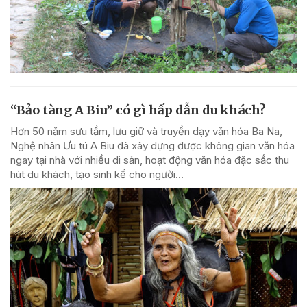
“Bảo tàng A Biu” có gì hấp dẫn du khách?
Hơn 50 năm sưu tầm, lưu giữ và truyền dạy văn hóa Ba Na,
Nghệ nhân Ưu tú A Biu đã xây dựng được không gian văn hóa
ngay tại nhà với nhiều di sản, hoạt động văn hóa đặc sắc thu
hút du khách, tạo sinh kế cho người...