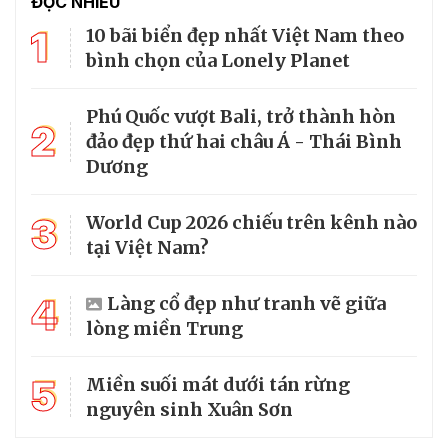
ĐỌC NHIỀU
1
10 bãi biển đẹp nhất Việt Nam theo
bình chọn của Lonely Planet
Phú Quốc vượt Bali, trở thành hòn
2
đảo đẹp thứ hai châu Á - Thái Bình
Dương
3
World Cup 2026 chiếu trên kênh nào
tại Việt Nam?
4
Làng cổ đẹp như tranh vẽ giữa
lòng miền Trung
5
Miền suối mát dưới tán rừng
nguyên sinh Xuân Sơn