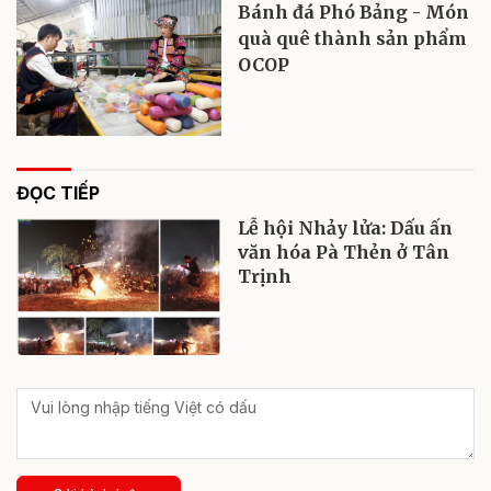
Bánh đá Phó Bảng - Món
quà quê thành sản phẩm
OCOP
ĐỌC TIẾP
Lễ hội Nhảy lửa: Dấu ấn
văn hóa Pà Thẻn ở Tân
Trịnh