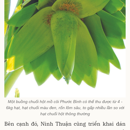
Một buồng chuối hột mồ côi Phước Bình có thể thu được từ 4 -
6kg hạt, hạt chuối màu đen, rốn lõm sâu, to gấp nhiều lần so với
hạt chuối hột thông thường
Bên cạnh đó, Ninh Thuận cũng triển khai dán