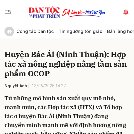
Gửi bình luận
Công tác Dân tộc
Tín ngưỡng tôn giáo
Bản làng hô
Huyện Bác Ái (Ninh Thuận): Hợp
tác xã nông nghiệp nâng tầm sản
phẩm OCOP
Nguyệt Anh
13/06/2025 14:27
Hủy
Gửi
Từ những mô hình sản xuất quy mô nhỏ,
manh mún, các Hợp tác xã (HTX) và Tổ hợp
tác ở huyện Bác Ái (Ninh Thuận) đang
chuyển mình mạnh mẽ với định hướng nông