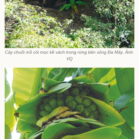
Cây chuối mồ côi mọc kề vách trong rừng bên sông Đa Mây. Ảnh:
VQ