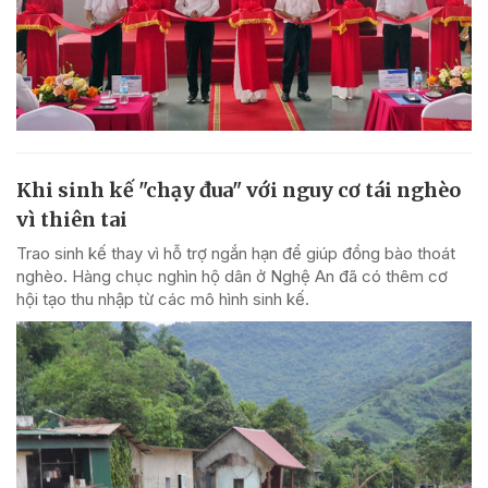
Khi sinh kế "chạy đua" với nguy cơ tái nghèo
vì thiên tai
Trao sinh kế thay vì hỗ trợ ngắn hạn để giúp đồng bào thoát
nghèo. Hàng chục nghìn hộ dân ở Nghệ An đã có thêm cơ
hội tạo thu nhập từ các mô hình sinh kế.