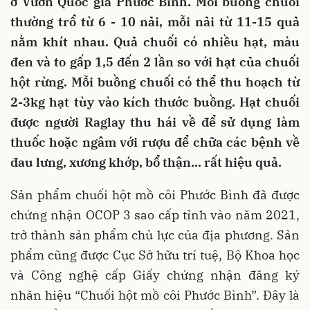
ở Vườn Quốc gia Phước Bình. Mỗi buồng chuối
thường trổ từ 6 - 10 nải, mỗi nải từ 11-15 quả
nằm khít nhau. Quả chuối có nhiều hạt, màu
đen và to gấp 1,5 đến 2 lần so với hạt của chuối
hột rừng. Mỗi buồng chuối có thể thu hoạch từ
2-3kg hạt tùy vào kích thước buồng. Hạt chuối
được người Raglay thu hái về để sử dụng làm
thuốc hoặc ngâm với rượu để chữa các bệnh về
đau lưng, xương khớp, bổ thận… rất hiệu quả.
Sản phẩm chuối hột mồ côi Phước Bình đã được
chứng nhận OCOP 3 sao cấp tỉnh vào năm 2021,
trở thành sản phẩm chủ lực của địa phương. Sản
phẩm cũng được Cục Sở hữu trí tuệ, Bộ Khoa học
và Công nghệ cấp Giấy chứng nhận đăng ký
nhãn hiệu “Chuối hột mồ côi Phước Bình”. Đây là