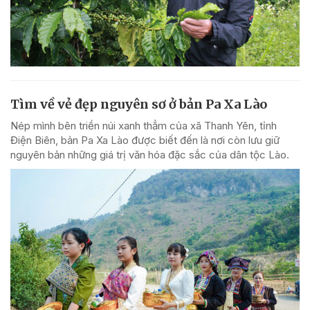
Tìm về vẻ đẹp nguyên sơ ở bản Pa Xa Lào
Nép mình bên triền núi xanh thẳm của xã Thanh Yên, tỉnh
Điện Biên, bản Pa Xa Lào được biết đến là nơi còn lưu giữ
nguyên bản những giá trị văn hóa đặc sắc của dân tộc Lào.