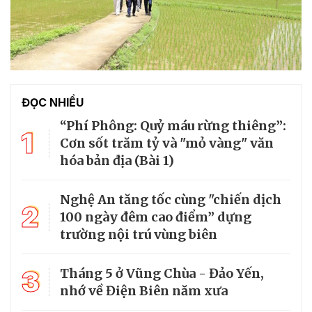
ĐỌC NHIỀU
“Phí Phông: Quỷ máu rừng thiêng”:
1
Cơn sốt trăm tỷ và "mỏ vàng" văn
hóa bản địa (Bài 1)
Nghệ An tăng tốc cùng "chiến dịch
2
100 ngày đêm cao điểm” dựng
trường nội trú vùng biên
3
Tháng 5 ở Vũng Chùa - Đảo Yến,
nhớ về Điện Biên năm xưa