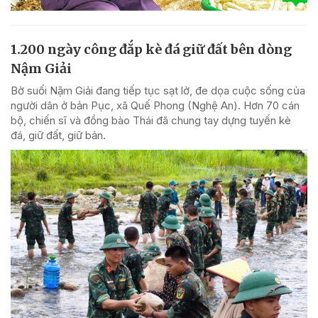
1.200 ngày công đắp kè đá giữ đất bên dòng
Nậm Giải
Bờ suối Nậm Giải đang tiếp tục sạt lở, đe dọa cuộc sống của
người dân ở bản Pục, xã Quế Phong (Nghệ An). Hơn 70 cán
bộ, chiến sĩ và đồng bào Thái đã chung tay dựng tuyến kè
đá, giữ đất, giữ bản.