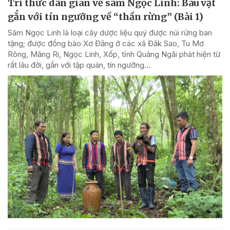
Tri thức dân gian về sâm Ngọc Linh: Báu vật
gắn với tín ngưỡng về “thần rừng” (Bài 1)
Sâm Ngọc Linh là loại cây dược liệu quý được núi rừng ban
tặng; được đồng bào Xơ Đăng ở các xã Đăk Sao, Tu Mơ
Rông, Măng Ri, Ngọc Linh, Xốp, tỉnh Quảng Ngãi phát hiện từ
rất lâu đời, gắn với tập quán, tín ngưỡng...