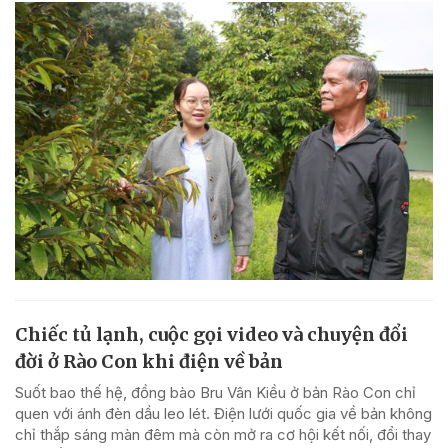
Chiếc tủ lạnh, cuộc gọi video và chuyện đổi
đời ở Rào Con khi điện về bản
Suốt bao thế hệ, đồng bào Bru Vân Kiều ở bản Rào Con chỉ
quen với ánh đèn dầu leo lét. Điện lưới quốc gia về bản không
chỉ thắp sáng màn đêm mà còn mở ra cơ hội kết nối, đổi thay