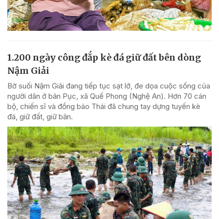
1.200 ngày công đắp kè đá giữ đất bên dòng
Nậm Giải
Bờ suối Nậm Giải đang tiếp tục sạt lở, đe dọa cuộc sống của
người dân ở bản Pục, xã Quế Phong (Nghệ An). Hơn 70 cán
bộ, chiến sĩ và đồng bào Thái đã chung tay dựng tuyến kè
đá, giữ đất, giữ bản.