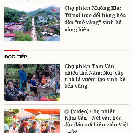
Chợ phiên Mường Xia:
Từ nơi trao đổi hàng hóa
đến "mỏ vàng" sinh kế
vùng biên
ĐỌC TIẾP
Chợ phiên Tam Văn
chiều thứ Năm: Nơi "cây
nhà lá vườn" tạo sinh kế
bền vững
[Video] Chợ phiên
Nậm Cắn - Nét văn hóa
độc đáo nơi biên viễn Việt
- Lào