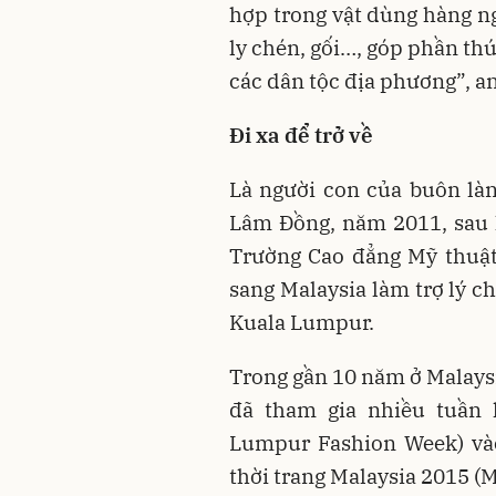
hợp trong vật dùng hàng ng
ly chén, gối…, góp phần th
các dân tộc địa phương”, a
Đi xa để trở về
Là người con của buôn là
Lâm Đồng, năm 2011, sau k
Trường Cao đẳng Mỹ thuật 
sang Malaysia làm trợ lý c
Kuala Lumpur.
Trong gần 10 năm ở Malaysi
đã tham gia nhiều tuần l
Lumpur Fashion Week) vào
thời trang Malaysia 2015 (