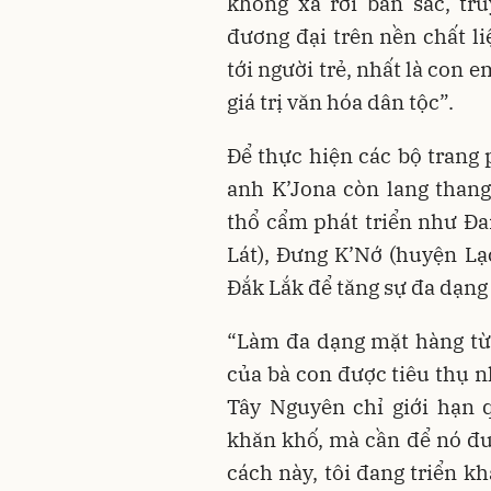
không xa rời bản sắc, tr
đương đại trên nền chất l
tới người trẻ, nhất là con
giá trị văn hóa dân tộc”.
Để thực hiện các bộ trang 
anh K’Jona còn lang thang
thổ cẩm phát triển như Đa
Lát), Đưng K’Nớ (huyện Lạ
Đắk Lắk để tăng sự đa dạng 
“Làm đa dạng mặt hàng từ
của bà con được tiêu thụ n
Tây Nguyên chỉ giới hạn 
khăn khố, mà cần để nó đư
cách này, tôi đang triển k