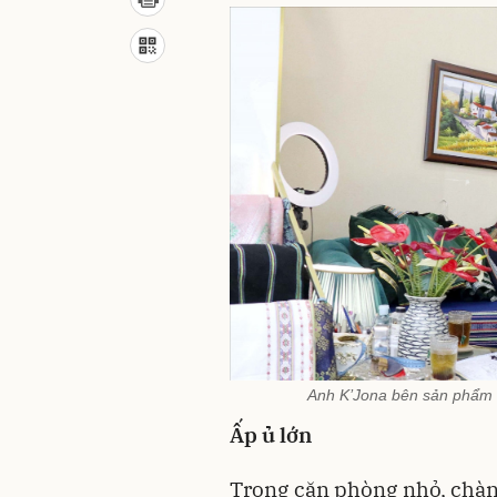
Anh K’Jona bên sản phẩm th
Ấp ủ lớn
Trong căn phòng nhỏ, chàng