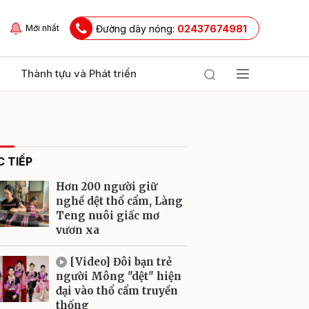
Đường dây nóng:
02437674981
Mới nhất
Thành tựu và Phát triển
 TIẾP
Hơn 200 người giữ
nghề dệt thổ cẩm, Làng
Teng nuôi giấc mơ
vươn xa
ửi
[Video] Đôi bạn trẻ
người Mông "dệt" hiện
đại vào thổ cẩm truyền
thống