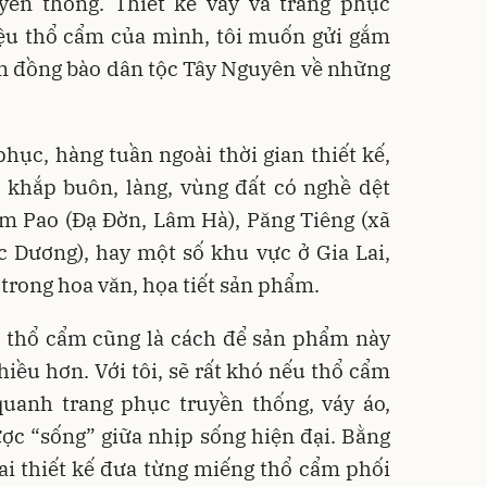
uyền thống. Thiết kế váy và trang phục
iệu thổ cẩm của mình, tôi muốn gửi gắm
 em đồng bào dân tộc Tây Nguyên về những
phục, hàng tuần ngoài thời gian thiết kế,
 khắp buôn, làng, vùng đất có nghề dệt
m Pao (Đạ Đờn, Lâm Hà), Păng Tiêng (xã
c Dương), hay một số khu vực ở Gia Lai,
trong hoa văn, họa tiết sản phẩm.
 thổ cẩm cũng là cách để sản phẩm này
hiều hơn. Với tôi, sẽ rất khó nếu thổ cẩm
quanh trang phục truyền thống, váy áo,
ợc “sống” giữa nhịp sống hiện đại. Bằng
hai thiết kế đưa từng miếng thổ cẩm phối