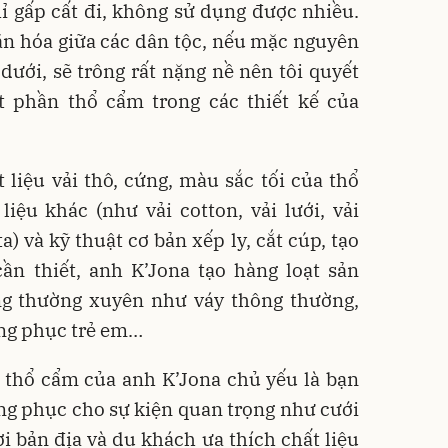
hỉ gấp cất đi, không sử dụng được nhiều.
ăn hóa giữa các dân tộc, nếu mặc nguyên
dưới, sẽ trông rất nặng nề nên tôi quyết
 phần thổ cẩm trong các thiết kế của
 liệu vải thô, cứng, màu sắc tối của thổ
iệu khác (như vải cotton, vải lưới, vải
ta) và kỹ thuật cơ bản xếp ly, cắt cúp, tạo
n thiết, anh K’Jona tạo hàng loạt sản
g thường xuyên như váy thông thường,
rang phục trẻ em…
 thổ cẩm của anh K’Jona chủ yếu là bạn
ng phục cho sự kiện quan trọng như cưới
 bản địa và du khách ưa thích chất liệu