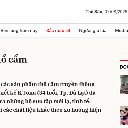
Thứ Sáu,
07/08/2026
bình luận
Bản làng hôm nay
Sắc màu 54
Người giữ lửa
Media
hổ cẩm
ĐỌC
 các sản phẩm thổ cẩm truyền thống
iết kế K’Jona (34 tuổi, Tp. Đà Lạt) đã
Hủy
G
a những bộ sưu tập mới lạ, tinh tế,
i các chất liệu khác theo xu hướng hiện