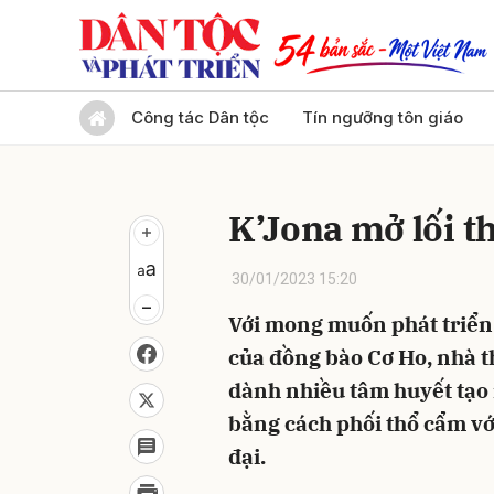
Gửi 
Công tác Dân tộc
Tín ngưỡng tôn giáo
K’Jona mở lối t
30/01/2023 15:20
Với mong muốn phát triển
của đồng bào Cơ Ho, nhà th
dành nhiều tâm huyết tạo r
bằng cách phối thổ cẩm vớ
đại.