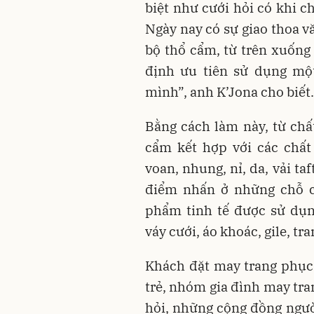
biệt như cưới hỏi có khi c
Ngày nay có sự giao thoa v
bộ thổ cẩm, từ trên xuống 
định ưu tiên sử dụng một
mình”, anh K’Jona cho biết.
Bằng cách làm này, từ chất
cẩm kết hợp với các chất l
voan, nhung, nỉ, da, vải taf
điểm nhấn ở những chỗ cầ
phẩm tinh tế được sử dụn
váy cưới, áo khoác, gile, t
Khách đặt may trang phục
trẻ, nhóm gia đình may tra
hỏi, những cộng đồng người