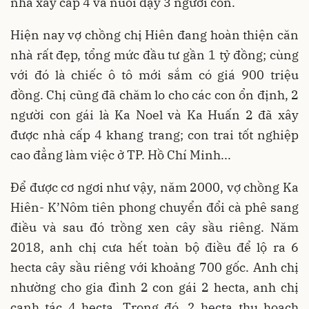
nhà xây cấp 4 và nuôi dạy 3 người con.
Hiện nay vợ chồng chị Hiên đang hoàn thiện căn
nhà rất đẹp, tổng mức đầu tư gần 1 tỷ đồng; cùng
với đó là chiếc ô tô mới sắm có giá 900 triệu
đồng.
Chị cũng đã chăm lo cho các con ổn định, 2
người con gái là Ka Noel và Ka Huấn 2 đã xây
được nhà cấp 4 khang trang; con trai tốt nghiệp
cao đẳng làm việc ở TP. Hồ Chí Minh...
Để được cơ ngơi như vậy, năm 2000, vợ chồng Ka
Hiên- K’Nôm tiên phong chuyển đổi cà phê sang
điều và sau đó trồng xen cây sầu riêng. Năm
2018, anh chị cưa hết toàn bộ điều để lộ ra 6
hecta cây sầu riêng với khoảng 700 gốc. Anh chị
nhường cho gia đình 2 con gái 2 hecta, anh chị
canh tác 4 hecta. Trong đó, 2 hecta thu hoạch