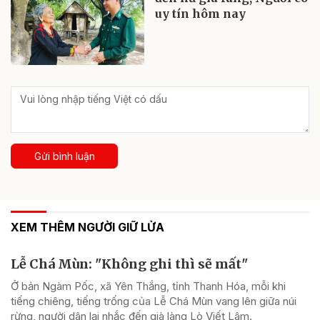
uy tín hôm nay
Gửi bình luận
XEM THÊM NGƯỜI GIỮ LỬA
Lễ Chá Mùn: "Không ghi thì sẽ mất"
Ở bản Ngàm Pốc, xã Yên Thắng, tỉnh Thanh Hóa, mỗi khi
tiếng chiêng, tiếng trống của Lễ Chá Mùn vang lên giữa núi
rừng, người dân lại nhắc đến già làng Lò Viết Lâm.