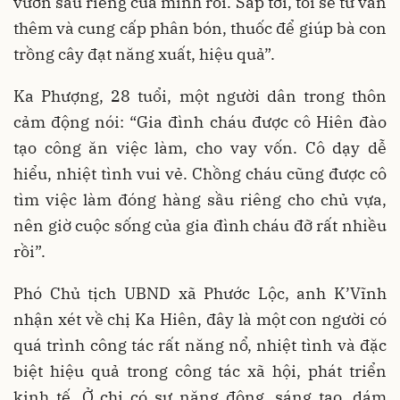
vườn sầu riêng của mình rồi. Sắp tới, tôi sẽ tư vấn
thêm và cung cấp phân bón, thuốc để giúp bà con
trồng cây đạt năng xuất, hiệu quả”.
Ka Phượng, 28 tuổi, một người dân trong thôn
cảm động nói: “Gia đình cháu được cô Hiên đào
tạo công ăn việc làm, cho vay vốn. Cô dạy dễ
hiểu, nhiệt tình vui vẻ. Chồng cháu cũng được cô
tìm việc làm đóng hàng sầu riêng cho chủ vựa,
nên giờ cuộc sống của gia đình cháu đỡ rất nhiều
rồi”.
Phó Chủ tịch UBND xã Phước Lộc, anh K’Vĩnh
nhận xét về chị Ka Hiên, đây là một con người có
quá trình công tác rất năng nổ, nhiệt tình và đặc
biệt hiệu quả trong công tác xã hội, phát triển
kinh tế. Ở chị có sự năng động, sáng tạo, dám