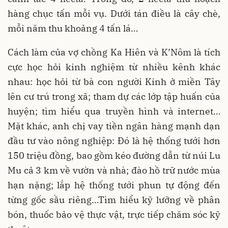
hàng chục tấn mỗi vụ. Dưới tán điều là cây chè,
mỗi năm thu khoảng 4 tấn lá…
Cách làm của vợ chồng Ka Hiên và K’Nôm là tích
cực học hỏi kinh nghiệm từ nhiều kênh khác
nhau: học hỏi từ bà con người Kinh ở miền Tây
lên cư trú trong xã; tham dự các lớp tập huấn của
huyện; tìm hiểu qua truyền hình và internet…
Mặt khác, anh chị vay tiền ngân hàng mạnh dạn
đầu tư vào nông nghiệp: Đó là hệ thống tưới hơn
150 triệu đồng, bao gồm kéo đường dẫn từ núi Lu
Mu cả 3 km về vườn và nhà; đào hồ trữ nước mùa
hạn nặng; lắp hệ thống tưới phun tự động đến
từng gốc sầu riêng…Tìm hiểu kỹ lưỡng về phân
bón, thuốc bảo vệ thực vật, trực tiếp chăm sóc kỹ