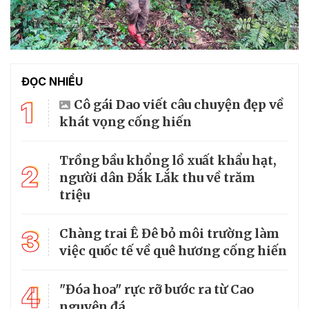
ĐỌC NHIỀU
1
Cô gái Dao viết câu chuyện đẹp về
khát vọng cống hiến
Trồng bầu khổng lồ xuất khẩu hạt,
2
người dân Đắk Lắk thu về trăm
triệu
3
Chàng trai Ê Đê bỏ môi trường làm
việc quốc tế về quê hương cống hiến
4
"Đóa hoa" rực rỡ bước ra từ Cao
nguyên đá