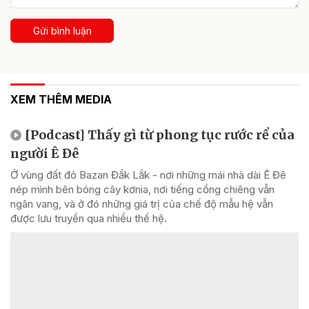
Gửi bình luận
XEM THÊM MEDIA
[Podcast] Thấy gì từ phong tục rước rể của
người Ê Đê
Ở vùng đất đỏ Bazan Đắk Lắk - nơi những mái nhà dài Ê Đê
nép mình bên bóng cây kơnia, nơi tiếng cồng chiêng vẫn
ngân vang, và ở đó những giá trị của chế độ mẫu hệ vẫn
được lưu truyền qua nhiều thế hệ.