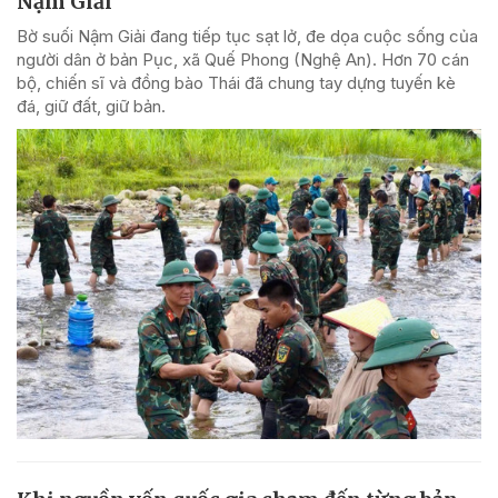
Nậm Giải
Bờ suối Nậm Giải đang tiếp tục sạt lở, đe dọa cuộc sống của
người dân ở bản Pục, xã Quế Phong (Nghệ An). Hơn 70 cán
bộ, chiến sĩ và đồng bào Thái đã chung tay dựng tuyến kè
đá, giữ đất, giữ bản.