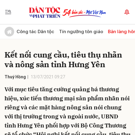
Gửi bình luận
Công tác Dân tộc
Tín ngưỡng tôn giáo
Bản làng hô
Kết nối cung cầu, tiêu thụ nhãn
và nông sản tỉnh Hưng Yên
Thuý Hồng
13/07/2021 09:27
Với mục tiêu tăng cường quảng bá thương
Hủy
Gửi
hiệu, xúc tiến thương mại sản phẩm nhãn nói
riêng và các mặt hàng nông sản nói chung
với thị trường trong và ngoài nước, UBND
tỉnh Hưng Yên phối hợp với Bộ Công Thương
sẽ tổ chức “Hội nghị kết nối cung cầu, tiêu thụ