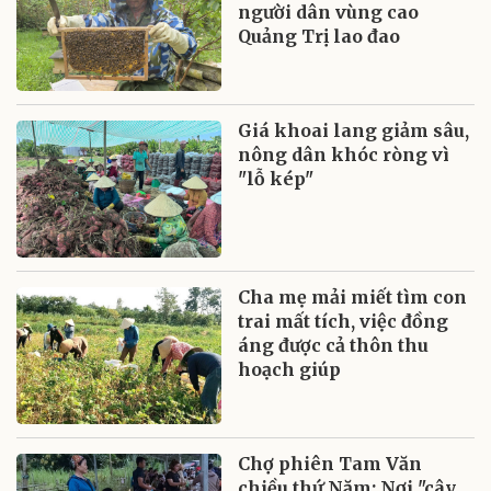
người dân vùng cao
Quảng Trị lao đao
Giá khoai lang giảm sâu,
nông dân khóc ròng vì
"lỗ kép"
Cha mẹ mải miết tìm con
trai mất tích, việc đồng
áng được cả thôn thu
hoạch giúp
Chợ phiên Tam Văn
chiều thứ Năm: Nơi "cây