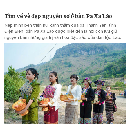
Tìm về vẻ đẹp nguyên sơ ở bản Pa Xa Lào
Nép mình bên triền núi xanh thẳm của xã Thanh Yên, tỉnh
Điện Biên, bản Pa Xa Lào được biết đến là nơi còn lưu giữ
nguyên bản những giá trị văn hóa đặc sắc của dân tộc Lào.