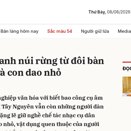
Thứ Bảy,
08/08/2026
bình luận
Bản làng hôm nay
Sắc màu 54
Người giữ lửa
Media
anh núi rừng từ đôi bàn
ĐỌC
và con dao nhỏ
ghiệp văn hóa với biết bao công cụ âm
Hủy
G
ng Tây Nguyên vẫn còn những người đàn
lặng lẽ giữ nghề chế tác nhạc cụ dân
ao nhỏ, vật dụng quen thuộc của người