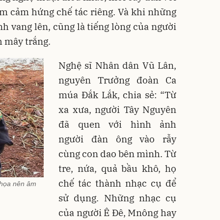
ềm cảm hứng chế tác riêng. Và khi những
nh vang lên, cũng là tiếng lòng của người
h mây trắng.
Nghệ sĩ Nhân dân Vũ Lân,
nguyên Trưởng đoàn Ca
múa Đắk Lắk, chia sẻ: “Từ
xa xưa, người Tây Nguyên
đã quen với hình ảnh
người đàn ông vào rẫy
cùng con dao bên mình. Từ
tre, nứa, quả bầu khô, họ
chế tác thành nhạc cụ để
 họa nên âm
sử dụng. Những nhạc cụ
của người Ê Đê, Mnông hay