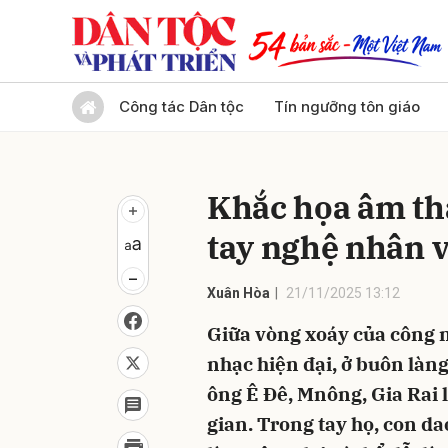
Gửi 
Công tác Dân tộc
Tín ngưỡng tôn giáo
Khắc họa âm th
tay nghệ nhân 
Xuân Hòa
21/11/2025 13:12
Giữa vòng xoáy của công n
nhạc hiện đại, ở buôn là
ông Ê Đê, Mnông, Gia Rai 
gian. Trong tay họ, con d