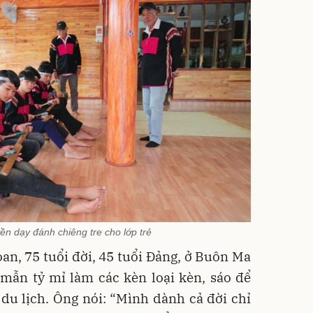
n dạy đánh chiêng tre cho lớp trẻ
n, 75 tuổi đời, 45 tuổi Đảng, ở Buôn Ma
mẫn tỷ mỉ làm các kèn loại kèn, sáo để
du lịch. Ông nói: “Mình dành cả đời chỉ