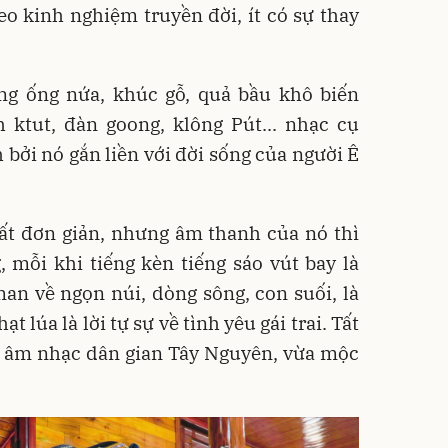
o kinh nghiệm truyền đời, ít có sự thay
g ống nứa, khúc gỗ, quả bầu khô biến
 ktut, đàn goong, klông Pút... nhạc cụ
 bởi nó gắn liền với đời sống của người Ê
rất đơn giản, nhưng âm thanh của nó thì
 mỗi khi tiếng kèn tiếng sáo vút bay là
n về ngọn núi, dòng sông, con suối, là
ạt lúa là lời tự sự về tình yêu gái trai. Tất
g âm nhạc dân gian Tây Nguyên, vừa mộc