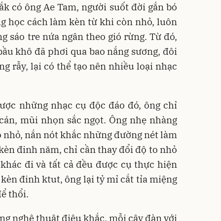
ắk có ông Ae Tam, người suốt đời gắn bó
g học cách làm kèn từ khi còn nhỏ, luôn
ng sáo tre nứa ngân theo gió rừng. Từ đó,
 bầu khô đã phơi qua bao nắng sương, đôi
g rẫy, lại có thể tạo nên nhiều loại nhạc
được những nhạc cụ độc đáo đó, ông chỉ
cán, mũi nhọn sắc ngọt. Ông nhẹ nhàng
ỗ nhỏ, nắn nót khắc những đường nét làm
 kèn đinh năm, chỉ cần thay đổi độ to nhỏ
khác đi và tất cả đều được cụ thực hiện
kèn đinh ktut, ông lại tỷ mỉ cắt tỉa miệng
ể thổi.
ong nghệ thuật điêu khắc, mỗi cây đàn với