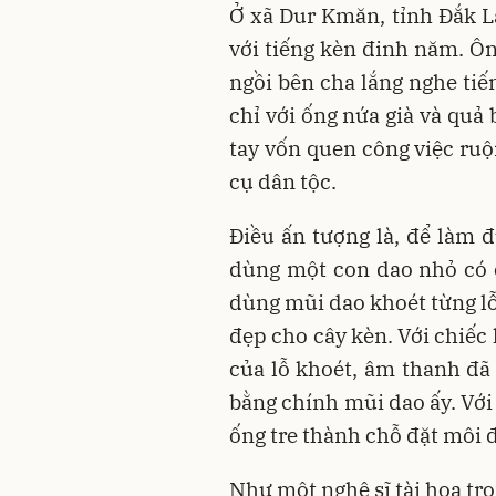
Ở xã Dur Kmăn, tỉnh Đắk L
với tiếng kèn đinh năm. Ôn
ngồi bên cha lắng nghe tiế
chỉ với ống nứa già và quả
tay vốn quen công việc ruộn
cụ dân tộc.
Điều ấn tượng là, để làm 
dùng một con dao nhỏ có 
dùng mũi dao khoét từng l
đẹp cho cây kèn. Với chiếc
của lỗ khoét, âm thanh đã 
bằng chính mũi dao ấy. Với 
ống tre thành chỗ đặt môi đ
Như một nghệ sĩ tài hoa tr