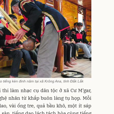
o tiếng kèn đinh năm tại xã Krông Ana, tỉnh Đắk Lắk
 thi làm nhạc cụ dân tộc ở xã Cư M’gar,
ghệ nhân từ khắp buôn làng tụ họp. Mỗi
o, vài ống tre, quả bầu khô, một ít sáp
sàn, tiếng dao lách tách hòa cùng tiếng