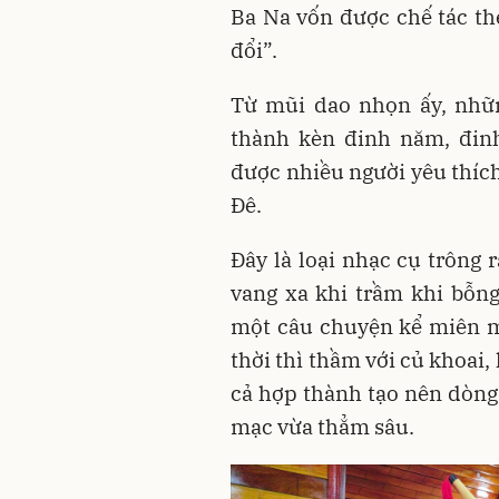
Ba Na vốn được chế tác the
đổi”.
Từ mũi dao nhọn ấy, nhữn
thành kèn đinh năm, đinh
được nhiều người yêu thích
Đê.
Đây là loại nhạc cụ trông 
vang xa khi trầm khi bỗng,
một câu chuyện kể miên ma
thời thì thầm với củ khoai, h
cả hợp thành tạo nên dòn
mạc vừa thẳm sâu.