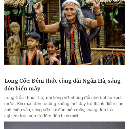
Long Cốc: Đêm thức cùng dải Ngân Hà, sáng
đón biển mây
Long Cốc (Phú Thọ) nổi tiếng với những đồi chè bát úp xanh
mướt. Khi màn đêm buông xuống, nơi đây trở thành điểm săn
ảnh thiên văn, sáng sớm lại đón biển mây, mang đến trải
nghiệm trọn vẹn từ đêm đến bình minh.