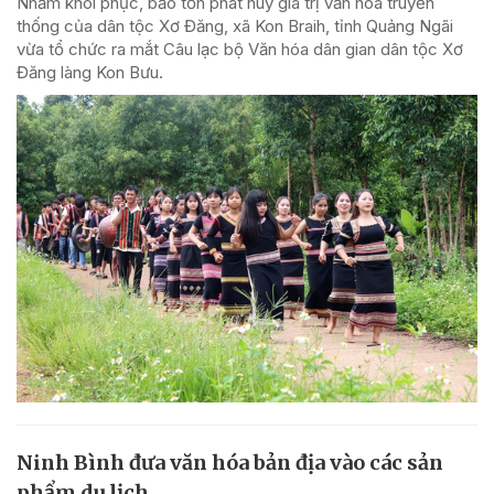
Nhằm khôi phục, bảo tồn phát huy giá trị văn hóa truyền
thống của dân tộc Xơ Đăng, xã Kon Braih, tỉnh Quảng Ngãi
vừa tổ chức ra mắt Câu lạc bộ Văn hóa dân gian dân tộc Xơ
Đăng làng Kon Bưu.
Ninh Bình đưa văn hóa bản địa vào các sản
phẩm du lịch