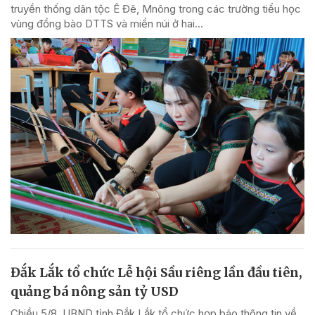
truyền thống dân tộc Ê Đê, Mnông trong các trường tiểu học
vùng đồng bào DTTS và miền núi ở hai...
Đắk Lắk tổ chức Lễ hội Sầu riêng lần đầu tiên,
quảng bá nông sản tỷ USD
Chiều 5/8, UBND tỉnh Đắk Lắk tổ chức họp báo thông tin về