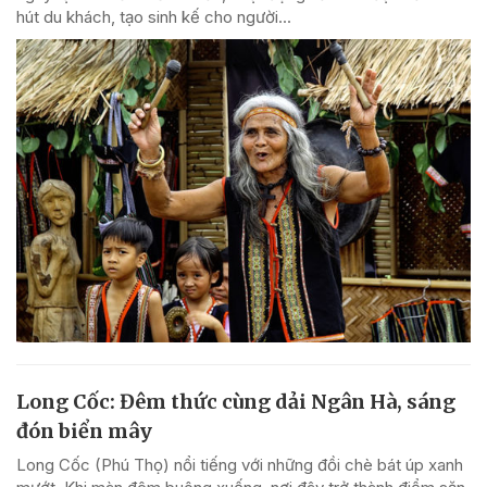
hút du khách, tạo sinh kế cho người...
Long Cốc: Đêm thức cùng dải Ngân Hà, sáng
đón biển mây
Long Cốc (Phú Thọ) nổi tiếng với những đồi chè bát úp xanh