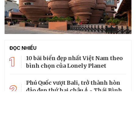
ĐỌC NHIỀU
1
10 bãi biển đẹp nhất Việt Nam theo
bình chọn của Lonely Planet
Phú Quốc vượt Bali, trở thành hòn
2
đảo đẹp thứ hai châu Á - Thái Bình
Dương
3
World Cup 2026 chiếu trên kênh nào
tại Việt Nam?