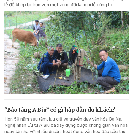
lễ để khép lại trọn vẹn một vòng đời là nghi lễ cúng bò
“Bảo tàng A Biu” có gì hấp dẫn du khách?
Hơn 50 năm sưu tầm, lưu giữ và truyền dạy văn hóa Ba Na,
Nghệ nhân Ưu tú A Biu đã xây dựng được không gian văn hóa
ngay tại nhà với nhiều di sản, hoạt động văn hóa đặc sắc thu