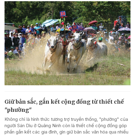
Giữ bản sắc, gắn kết cộng đồng từ thiết chế
"phường"
Không chỉ là hình thức tương trợ truyền thống, "phường" của
người Sán Dìu ở Quảng Ninh còn là thiết chế cộng đồng góp
phần gắn kết các gia đình, gìn giữ bản sắc văn hóa qua nhiều