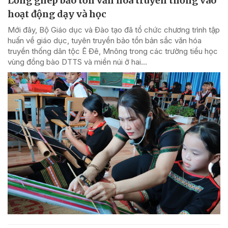
Lồng ghép bảo tồn văn hóa truyền thống vào
hoạt động dạy và học
Mới đây, Bộ Giáo dục và Đào tạo đã tổ chức chương trình tập
huấn về giáo dục, tuyên truyền bảo tồn bản sắc văn hóa
truyền thống dân tộc Ê Đê, Mnông trong các trường tiểu học
vùng đồng bào DTTS và miền núi ở hai...