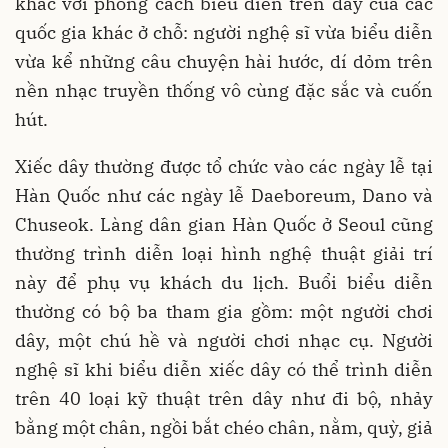
khác với phong cách biểu diễn trên dây của các
quốc gia khác ở chỗ: người nghệ sĩ vừa biểu diễn
vừa kể những câu chuyện hài hước, dí dỏm trên
nền nhạc truyền thống vô cùng đặc sắc và cuốn
hút.
Xiếc dây thường được tổ chức vào các ngày lễ tại
Hàn Quốc như các ngày lễ Daeboreum, Dano và
Chuseok. Làng dân gian Hàn Quốc ở Seoul cũng
thường trình diễn loại hình nghệ thuật giải trí
này để phụ vụ khách du lịch. Buổi biểu diễn
thường có bộ ba tham gia gồm: một người chơi
dây, một chú hề và người chơi nhạc cụ. Người
nghệ sĩ khi biểu diễn xiếc dây có thể trình diễn
trên 40 loại kỹ thuật trên dây như đi bộ, nhảy
bằng một chân, ngồi bắt chéo chân, nằm, quỳ, giả