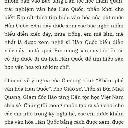
nhóm bạn vào Bảo tàng Dân tộc học thăm quan,
trải nghiệm văn hóa Hàn Quốc, phấn khởi cho
biết: Em rất thích tìm hiểu văn hóa của đất nước
Hàn Quốc. Đến đây được xem các bác nghệ nhân
biểu diễn xiếc dây, múa trống, em mê lắm, mê
nhất là được xem nghệ sĩ Hàn Quốc biểu diễn
xiếc dây, họ tài quá! Em mong sau này lớn lên sẽ
có dịp được đi du lịch Hàn Quốc để tìm hiểu sâu
hơn văn hóa xứ sở kim chi”.
Chia sẻ về ý nghĩa của Chương trình “Khám phá
văn hóa Hàn Quốc”, Phó Giáo sư, Tiến sĩ Bùi Nhật
Quang, Giám đốc Bảo tàng Dân tộc học Việt Nam
chia sẻ: Chúng tôi mong muốn tạo ra sân chơi cho
các em nhỏ trong kỳ nghỉ hè, các em được khám
phá văn hóa Hàn Quốc bằng cách được xem, được