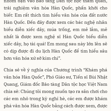
nhóm bạn vào Bảo tàng Dân tộc học thăm quan,
trải nghiệm văn hóa Hàn Quốc, phấn khởi cho
biết: Em rất thích tìm hiểu văn hóa của đất nước
Hàn Quốc. Đến đây được xem các bác nghệ nhân
biểu diễn xiếc dây, múa trống, em mê lắm, mê
nhất là được xem nghệ sĩ Hàn Quốc biểu diễn
xiếc dây, họ tài quá! Em mong sau này lớn lên sẽ
có dịp được đi du lịch Hàn Quốc để tìm hiểu sâu
hơn văn hóa xứ sở kim chi”.
Chia sẻ về ý nghĩa của Chương trình “Khám phá
văn hóa Hàn Quốc”, Phó Giáo sư, Tiến sĩ Bùi Nhật
Quang, Giám đốc Bảo tàng Dân tộc học Việt Nam
chia sẻ: Chúng tôi mong muốn tạo ra sân chơi cho
các em nhỏ trong kỳ nghỉ hè, các em được khám
phá văn hóa Hàn Quốc bằng cách được xem, được