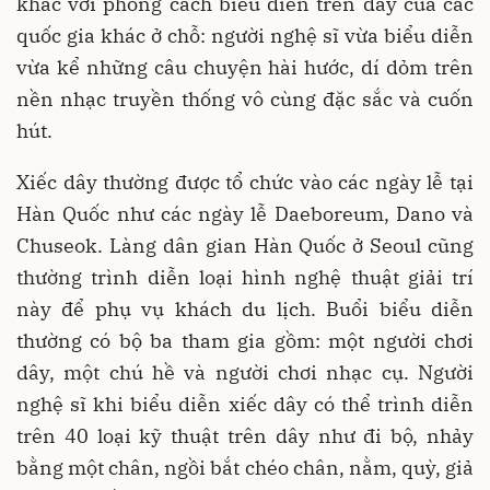
khác với phong cách biểu diễn trên dây của các
quốc gia khác ở chỗ: người nghệ sĩ vừa biểu diễn
vừa kể những câu chuyện hài hước, dí dỏm trên
nền nhạc truyền thống vô cùng đặc sắc và cuốn
hút.
Xiếc dây thường được tổ chức vào các ngày lễ tại
Hàn Quốc như các ngày lễ Daeboreum, Dano và
Chuseok. Làng dân gian Hàn Quốc ở Seoul cũng
thường trình diễn loại hình nghệ thuật giải trí
này để phụ vụ khách du lịch. Buổi biểu diễn
thường có bộ ba tham gia gồm: một người chơi
dây, một chú hề và người chơi nhạc cụ. Người
nghệ sĩ khi biểu diễn xiếc dây có thể trình diễn
trên 40 loại kỹ thuật trên dây như đi bộ, nhảy
bằng một chân, ngồi bắt chéo chân, nằm, quỳ, giả