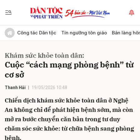
Gửi bình luận
Công tác Dân tộc
Tín ngưỡng tôn giáo
Bản làng hô
Khám sức khỏe toàn dân:
Cuộc “cách mạng phòng bệnh” từ
cơ sở
Thanh Hải
19/05/2026 10:48
Hủy
Gửi
Chiến dịch khám sức khỏe toàn dân ở Nghệ
An không chỉ để phát hiện bệnh sớm, mà còn
mở ra bước chuyển căn bản trong tư duy
chăm sóc sức khỏe: từ chữa bệnh sang phòng
bệnh.