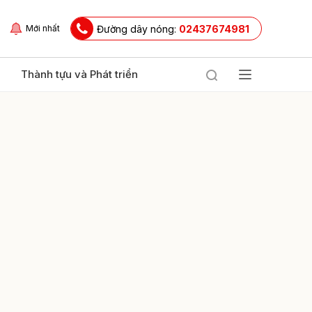
Đường dây nóng:
02437674981
Mới nhất
Thành tựu và Phát triển
ửi