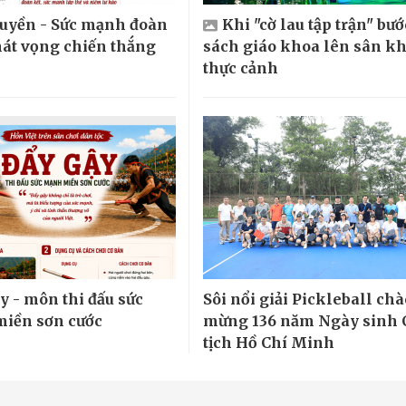
huyền - Sức mạnh đoàn
Khi "cờ lau tập trận" bướ
hát vọng chiến thắng
sách giáo khoa lên sân k
thực cảnh
y - môn thi đấu sức
Sôi nổi giải Pickleball chà
iền sơn cước
mừng 136 năm Ngày sinh 
tịch Hồ Chí Minh