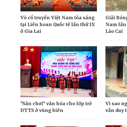
Võ cổ truyền Việt Nam tỏa sáng
Giải Bón
tại Liên hoan Quốc tế lần thứ IX
Nam lần đ
ở Gia Lai
Lào Cai
"Sân chơi" văn hóa cho lớp trẻ
Vì sao n
DTTS ở vùng biên
vẫn duy t