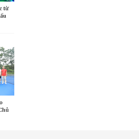
c từ
hấu
o
Chủ