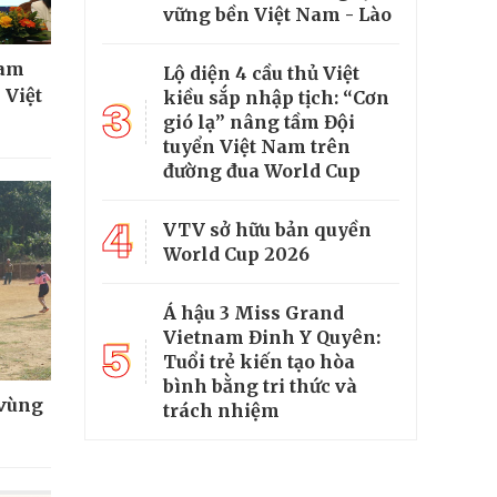
vững bền Việt Nam - Lào
ham
Lộ diện 4 cầu thủ Việt
 Việt
kiều sắp nhập tịch: “Cơn
3
gió lạ” nâng tầm Đội
tuyển Việt Nam trên
đường đua World Cup
4
VTV sở hữu bản quyền
World Cup 2026
Á hậu 3 Miss Grand
Vietnam Đinh Y Quyên:
5
Tuổi trẻ kiến tạo hòa
bình bằng tri thức và
 vùng
trách nhiệm