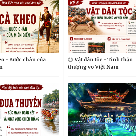
o - Bước chân của
Vật dân tộc - Tinh thần
n
thượng võ Việt Nam