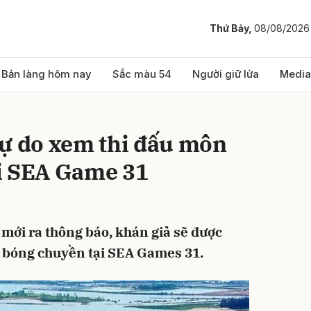
Thứ Bảy,
08/08/2026
bình luận
Bản làng hôm nay
Sắc màu 54
Người giữ lửa
Media
tự do xem thi đấu môn
i SEA Game 31
mới ra thông báo, khán giả sẽ được
Hủy
G
 bóng chuyền tại SEA Games 31.