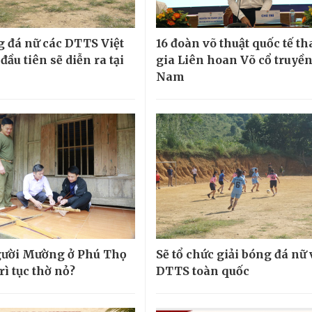
g đá nữ các DTTS Việt
16 đoàn võ thuật quốc tế t
ầu tiên sẽ diễn ra tại
gia Liên hoan Võ cổ truyền
Nam
gười Mường ở Phú Thọ
Sẽ tổ chức giải bóng đá nữ
rì tục thờ nỏ?
DTTS toàn quốc