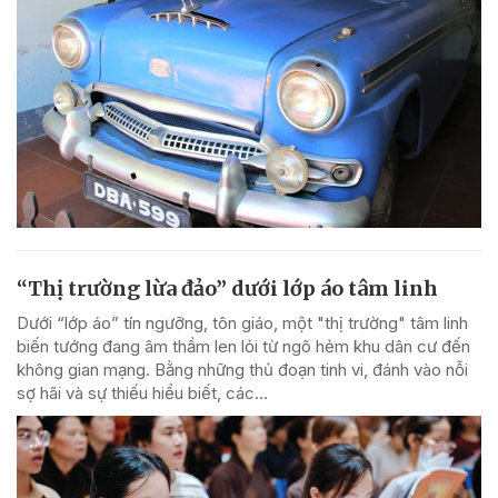
“Thị trường lừa đảo” dưới lớp áo tâm linh
Dưới “lớp áo” tín ngưỡng, tôn giáo, một "thị trường" tâm linh
biến tướng đang âm thầm len lỏi từ ngõ hẻm khu dân cư đến
không gian mạng. Bằng những thủ đoạn tinh vi, đánh vào nỗi
sợ hãi và sự thiếu hiểu biết, các...