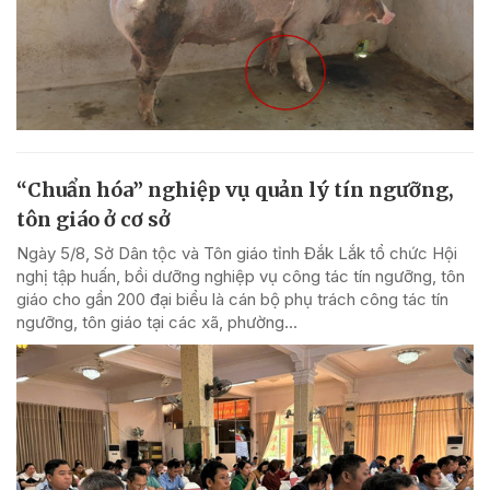
“Chuẩn hóa” nghiệp vụ quản lý tín ngưỡng,
tôn giáo ở cơ sở
Ngày 5/8, Sở Dân tộc và Tôn giáo tỉnh Đắk Lắk tổ chức Hội
nghị tập huấn, bồi dưỡng nghiệp vụ công tác tín ngưỡng, tôn
giáo cho gần 200 đại biểu là cán bộ phụ trách công tác tín
ngưỡng, tôn giáo tại các xã, phường...