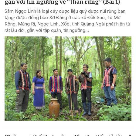
gắn với tín ngưỡng về “thần rừng” (Bài 1)
Sâm Ngọc Linh là loại cây dược liệu quý được núi rừng ban
tặng; được đồng bào Xơ Đăng ở các xã Đăk Sao, Tu Mơ
Rông, Măng Ri, Ngọc Linh, Xốp, tỉnh Quảng Ngãi phát hiện từ
rất lâu đời, gắn với tập quán, tín ngưỡng...