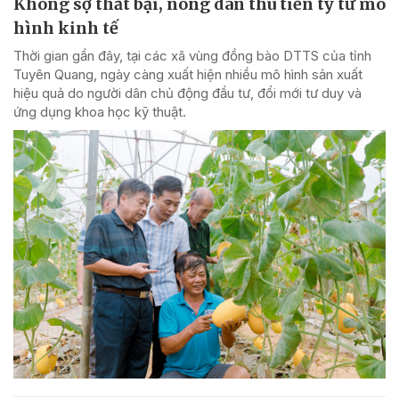
Không sợ thất bại, nông dân thu tiền tỷ từ mô
hình kinh tế
Thời gian gần đây, tại các xã vùng đồng bào DTTS của tỉnh
Tuyên Quang, ngày càng xuất hiện nhiều mô hình sản xuất
hiệu quả do người dân chủ động đầu tư, đổi mới tư duy và
ứng dụng khoa học kỹ thuật.