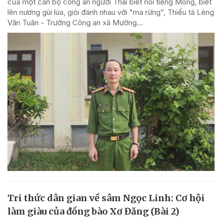
của một cán bộ công an người Thái biết nói tiếng Mông, biết
lên nương gùi lúa, giỏi đánh nhau với "ma rừng”, Thiếu tá Lèng
Văn Tuân - Trưởng Công an xã Mường...
Tri thức dân gian về sâm Ngọc Linh: Cơ hội
làm giàu của đồng bào Xơ Đăng (Bài 2)