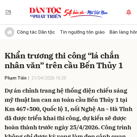
Gửi bình luận
Công tác Dân tộc
Tín ngưỡng tôn giáo
Bản làng hô
Khẩn trương thi công “lá chắn
nhân văn” trên cầu Bến Thủy 1
Phạm Tiến
21/04/2026 16:20
Dự án chỉnh trang hệ thống điện chiếu sáng
Hủy
Gửi
mỹ thuật lan can an toàn cầu Bến Thủy 1 tại
Km 467+500, Quốc lộ 1, nối Nghệ An - Hà Tĩnh
đã được triển khai thi công, dự kiến sẽ được
hoàn thành trước ngày 25/4/2026. Công trình
không chỉ được kỳ vọng làm đẹp cảnh quan