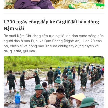
1.200 ngày công đắp kè đá giữ đất bên dòng
Nậm Giải
Bờ suối Nậm Giải đang tiếp tục sạt lở, đe dọa cuộc sống của
người dân ở bản Pục, xã Quế Phong (Nghệ An). Hơn 70 cán
bộ, chiến sĩ và đồng bào Thái đã chung tay dựng tuyến kè
đá, giữ đất, giữ bản.