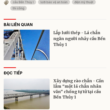
cầu Bến Thủy I
lưới bảo vệ an toàn
điện mỹ thuật
thi công
BÀI LIÊN QUAN
Lắp lưới thép - Lá chắn
ngăn người nhảy cầu Bến
Thủy 1
ĐỌC TIẾP
Xây dựng rào chắn - Cần
lắm “một lá chắn nhân
văn” chống tự tử tại cầu
Bến Thủy 1