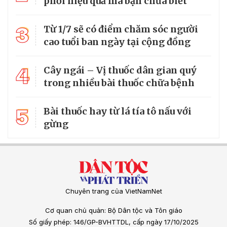
phổi hiệu quả mà bạn chưa biết
3
Từ 1/7 sẽ có điểm chăm sóc người
cao tuổi ban ngày tại cộng đồng
4
Cây ngái – Vị thuốc dân gian quý
trong nhiều bài thuốc chữa bệnh
5
Bài thuốc hay từ lá tía tô nấu với
gừng
Chuyên trang của VietNamNet
Cơ quan chủ quản: Bộ Dân tộc và Tôn giáo
Số giấy phép: 146/GP-BVHTTDL, cấp ngày 17/10/2025