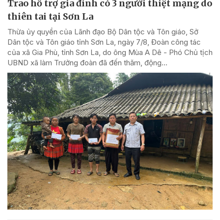
Trao hỗ trợ gia đình có 3 người thiệt mạng do
thiên tai tại Sơn La
Thừa ủy quyền của Lãnh đạo Bộ Dân tộc và Tôn giáo, Sở
Dân tộc và Tôn giáo tỉnh Sơn La, ngày 7/8, Đoàn công tác
của xã Gia Phù, tỉnh Sơn La, do ông Mùa A Dê - Phó Chủ tịch
UBND xã làm Trưởng đoàn đã đến thăm, động...