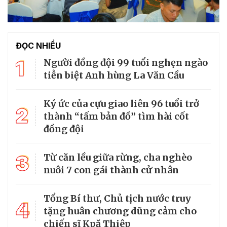
ĐỌC NHIỀU
1
Người đồng đội 99 tuổi nghẹn ngào
tiễn biệt Anh hùng La Văn Cầu
Ký ức của cựu giao liên 96 tuổi trở
2
thành “tấm bản đồ” tìm hài cốt
đồng đội
3
Từ căn lều giữa rừng, cha nghèo
nuôi 7 con gái thành cử nhân
Tổng Bí thư, Chủ tịch nước truy
4
tặng huân chương dũng cảm cho
chiến sĩ Kpă Thiêp