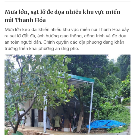
Mưa lớn, sạt lở đe dọa nhiều khu vực miền
núi Thanh Hóa
Mưa lớn kéo dài khiến nhiều khu vực miền núi Thanh Hóa xảy
ra sạt lở đất đá, ảnh hưởng giao thông, công trình và đe dọa
an toàn người dân. Chính quyền các địa phương đang khẩn
trương triển khai phương án ứng phó.