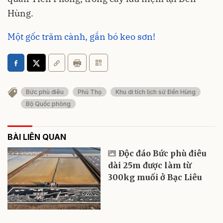
Hùng.
Một gốc trăm cành, gắn bó keo sơn!
Bức phù điêu
Phú Thọ
Khu di tích lịch sử Đền Hùng
Bộ Quốc phòng
BÀI LIÊN QUAN
Độc đáo Bức phù điêu
dài 25m được làm từ
300kg muối ở Bạc Liêu