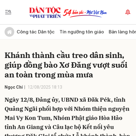
Gửi bình luận
Công tác Dân tộc
Tín ngưỡng tôn giáo
Bản làng hô
Khánh thành cầu treo dân sinh,
giúp đồng bào Xơ Đăng vượt suối
an toàn trong mùa mưa
Ngọc Chí
12/08/2025 18:13
Hủy
Gửi
Ngày 12/8, Đảng ủy, UBND xã Đăk Pék, tỉnh
Quảng Ngãi phối hợp với Nhóm thiện nguyện
Mai Vy Kon Tum, Nhóm Phật giáo Hòa Hảo
tỉnh An Giang và Câu lạc bộ Kết nối yêu