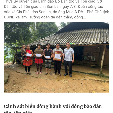
Thừa ủy quyền của Lãnh đạo Bộ Dân tộc và Tôn giáo, Sở
Dân tộc và Tôn giáo tỉnh Sơn La, ngày 7/8, Đoàn công tác
của xã Gia Phù, tỉnh Sơn La, do ông Mùa A Dê - Phó Chủ tịch
UBND xã làm Trưởng đoàn đã đến thăm, động...
Cảnh sát biển đồng hành với đồng bào dân