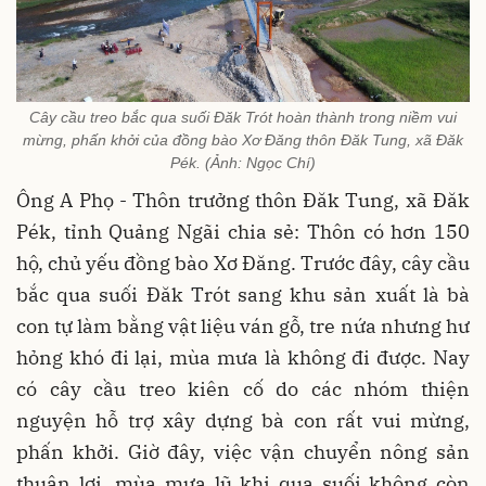
Cây cầu treo bắc qua suối Đăk Trót hoàn thành trong niềm vui
mừng, phấn khởi của đồng bào Xơ Đăng thôn Đăk Tung, xã Đăk
Pék. (Ảnh: Ngọc Chí)
Ông A Phọ - Thôn trưởng thôn Đăk Tung, xã Đăk
Pék, tỉnh Quảng Ngãi chia sẻ: Thôn có hơn 150
hộ, chủ yếu đồng bào Xơ Đăng. Trước đây, cây cầu
bắc qua suối Đăk Trót sang khu sản xuất là bà
con tự làm bằng vật liệu ván gỗ, tre nứa nhưng hư
hỏng khó đi lại, mùa mưa là không đi được. Nay
có cây cầu treo kiên cố do các nhóm thiện
nguyện hỗ trợ xây dựng bà con rất vui mừng,
phấn khởi. Giờ đây, việc vận chuyển nông sản
thuận lợi, mùa mưa lũ khi qua suối không còn