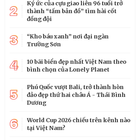
Ký ức của cựu giao liên 96 tuổi trở
2
thành “tấm bản đồ” tìm hài cốt
đồng đội
3
“Kho báu xanh” nơi đại ngàn
Trường Sơn
4
10 bãi biển đẹp nhất Việt Nam theo
bình chọn của Lonely Planet
Phú Quốc vượt Bali, trở thành hòn
5
đảo đẹp thứ hai châu Á - Thái Bình
Dương
6
World Cup 2026 chiếu trên kênh nào
tại Việt Nam?