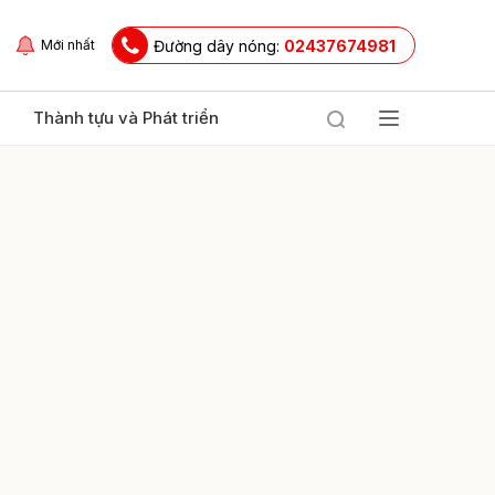
Đường dây nóng:
02437674981
Mới nhất
Thành tựu và Phát triển
ửi