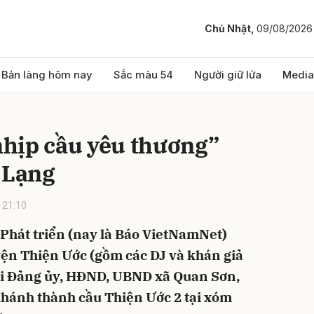
Chủ Nhật,
09/08/2026
bình luận
Bản làng hôm nay
Sắc màu 54
Người giữ lửa
Media
hịp cầu yêu thương”
 Lạng
 21:10
 Phát triển (nay là Báo VietNamNet)
Hủy
G
ện Thiện Ước (gồm các DJ và khán giả
ới Đảng ủy, HĐND, UBND xã Quan Sơn,
khánh thành cầu Thiện Ước 2 tại xóm