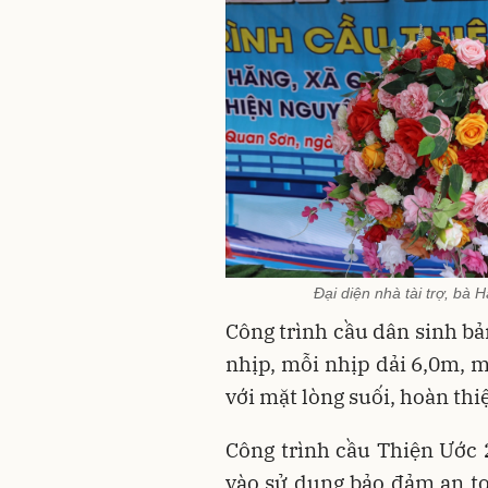
Đại diện nhà tài trợ, bà
Công trình cầu dân sinh bả
nhịp, mỗi nhịp dải 6,0m, m
với mặt lòng suối, hoàn thi
Công trình cầu Thiện Ước
vào sử dụng
bảo
đảm an to