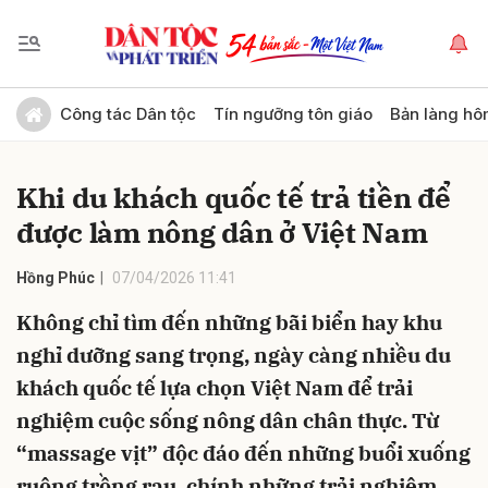
Gửi bình luận
Công tác Dân tộc
Tín ngưỡng tôn giáo
Bản làng hô
Khi du khách quốc tế trả tiền để
được làm nông dân ở Việt Nam
Hồng Phúc
07/04/2026 11:41
Không chỉ tìm đến những bãi biển hay khu
Hủy
Gửi
nghỉ dưỡng sang trọng, ngày càng nhiều du
khách quốc tế lựa chọn Việt Nam để trải
nghiệm cuộc sống nông dân chân thực. Từ
“massage vịt” độc đáo đến những buổi xuống
ruộng trồng rau, chính những trải nghiệm