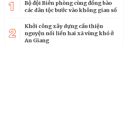
1
Bộ đội Biên phòng cùng đồng bào
các dân tộc bước vào không gian số
Khởi công xây dựng cầu thiện
2
nguyện nối liền hai xã vùng khó ở
An Giang
Bộ Quốc phòng kiểm tra toàn diện
3
tại Ban Chỉ huy Bộ đội Biên phòng
tỉnh An Giang
4
Phó Chủ tịch nước Võ Thị Ánh Xuân
thăm cán bộ, chiến sĩ Biên phòng
5
Tín dụng chính sách phát huy tối
đa hiệu quả ở Đồng Nai