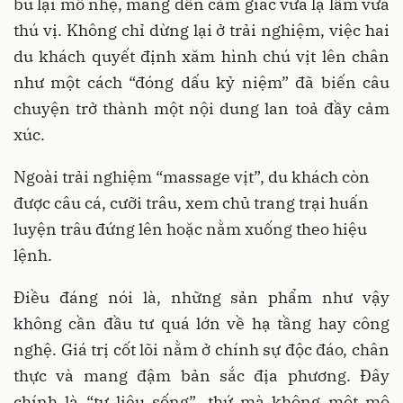
bu lại mổ nhẹ, mang đến cảm giác vừa lạ lẫm vừa
thú vị. Không chỉ dừng lại ở trải nghiệm, việc hai
du khách quyết định xăm hình chú vịt lên chân
như một cách “đóng dấu kỷ niệm” đã biến câu
chuyện trở thành một nội dung lan toả đầy cảm
xúc.
Ngoài trải nghiệm “massage vịt”, du khách còn
được câu cá, cưỡi trâu, xem chủ trang trại huấn
luyện trâu đứng lên hoặc nằm xuống theo hiệu
lệnh.
Điều đáng nói là, những sản phẩm như vậy
không cần đầu tư quá lớn về hạ tầng hay công
nghệ. Giá trị cốt lõi nằm ở chính sự độc đáo, chân
thực và mang đậm bản sắc địa phương. Đây
chính là “tư liệu sống”, thứ mà không một mô