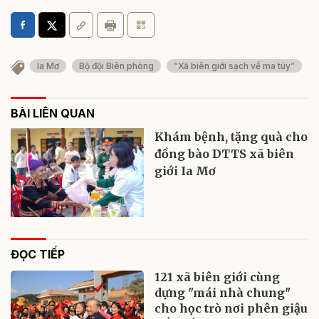
Ia Mơ
Bộ đội Biên phòng
“Xã biên giới sạch về ma túy”
BÀI LIÊN QUAN
Khám bệnh, tặng quà cho
đồng bào DTTS xã biên
giới Ia Mơ
ĐỌC TIẾP
121 xã biên giới cùng
dựng "mái nhà chung"
cho học trò nơi phên giậu