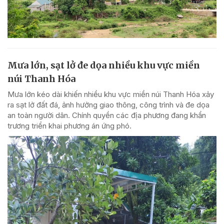
Mưa lớn, sạt lở đe dọa nhiều khu vực miền
núi Thanh Hóa
Mưa lớn kéo dài khiến nhiều khu vực miền núi Thanh Hóa xảy
ra sạt lở đất đá, ảnh hưởng giao thông, công trình và đe dọa
an toàn người dân. Chính quyền các địa phương đang khẩn
trương triển khai phương án ứng phó.