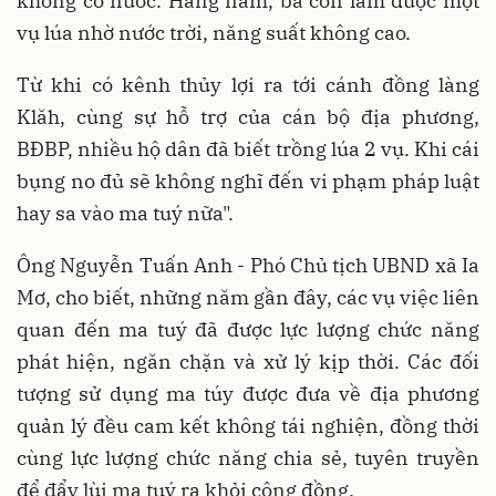
không có nước. Hằng năm, bà con làm được một
vụ lúa nhờ nước trời, năng suất không cao.
Từ khi có kênh thủy lợi ra tới cánh đồng làng
Klăh, cùng sự hỗ trợ của cán bộ địa phương,
BĐBP, nhiều hộ dân đã biết trồng lúa 2 vụ. Khi cái
bụng no đủ sẽ không nghĩ đến vi phạm pháp luật
hay sa vào ma tuý nữa".
Ông Nguyễn Tuấn Anh - Phó Chủ tịch UBND xã Ia
Mơ, cho biết, những năm gần đây, các vụ việc liên
quan đến ma tuý đã được lực lượng chức năng
phát hiện, ngăn chặn và xử lý kịp thời. Các đối
tượng sử dụng ma túy được đưa về địa phương
quản lý đều cam kết không tái nghiện, đồng thời
cùng lực lượng chức năng chia sẻ, tuyên truyền
để đẩy lùi ma tuý ra khỏi cộng đồng.