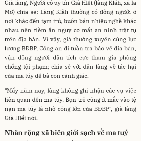
Già làng, Người có uy tín Già Hlết (làng Klăh, xã Ia
Mơ) chia sẻ: Làng Klăh thường có đông người ở
nơi khác đến tạm trú, buôn bán nhiều nghề khác
nhau nên tiềm ẩn nguy cơ mất an ninh trật tự
trên địa bàn. Vì vậy, già thường xuyên cùng lực
lượng BĐBP, Công an đi tuần tra bảo vệ địa bàn,
vận động người dân tích cực tham gia phòng
chống tội phạm; chia sẻ với dân làng về tác hại
của ma túy để bà con cảnh giác.
"Mấy năm nay, làng không ghi nhận các vụ việc
liên quan đến ma túy. Bọn trẻ cũng ít mắc vào tệ
nạn ma túy là nhờ công lớn của BĐBP", già làng
Già Hlết nói.
Nhân rộng xã biên giới sạch về ma tuý