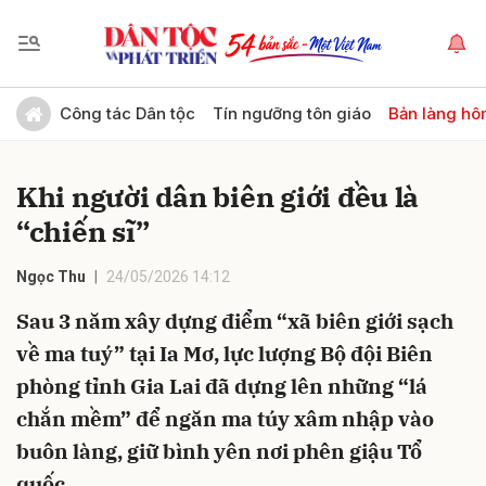
Gửi bình luận
Công tác Dân tộc
Tín ngưỡng tôn giáo
Bản làng hô
Khi người dân biên giới đều
là
“chiến sĩ”
Ngọc Thu
24/05/2026 14:12
Sau 3 năm xây dựng điểm “xã biên giới sạch
Hủy
Gửi
về ma tuý” tại Ia Mơ, lực lượng Bộ đội Biên
phòng tỉnh Gia Lai đã dựng lên những “lá
chắn mềm” để ngăn ma túy xâm nhập vào
buôn làng, giữ bình yên nơi phên giậu Tổ
quốc.