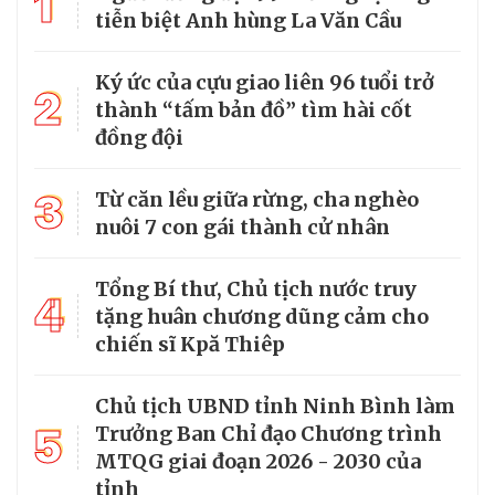
1
tiễn biệt Anh hùng La Văn Cầu
Ký ức của cựu giao liên 96 tuổi trở
2
thành “tấm bản đồ” tìm hài cốt
đồng đội
3
Từ căn lều giữa rừng, cha nghèo
nuôi 7 con gái thành cử nhân
Tổng Bí thư, Chủ tịch nước truy
4
tặng huân chương dũng cảm cho
chiến sĩ Kpă Thiêp
Chủ tịch UBND tỉnh Ninh Bình làm
5
Trưởng Ban Chỉ đạo Chương trình
MTQG giai đoạn 2026 - 2030 của
tỉnh