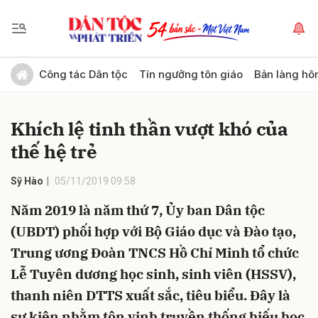
Gửi bình luận
Công tác Dân tộc
Tín ngưỡng tôn giáo
Bản làng hô
Khích lệ tinh thần vượt khó của
thế hệ trẻ
Sỹ Hào
05/11/2019 09:58
Năm 2019 là năm thứ 7, Ủy ban Dân tộc
Hủy
Gửi
(UBDT) phối hợp với Bộ Giáo dục và Đào tạo,
Trung ương Đoàn TNCS Hồ Chí Minh tổ chức
Lễ Tuyên dương học sinh, sinh viên (HSSV),
thanh niên DTTS xuất sắc, tiêu biểu. Đây là
sự kiện nhằm tôn vinh truyền thống hiếu học