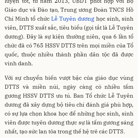
luyện tốt, từ năm 2013, UBDT phối hợp với Bộ
Giáo dục và Đào tạo, Trung ương Đoàn TNCS Hồ
Chí Minh tổ chức
Lễ Tuyên dương
học sinh, sinh
viên, DTTS xuất sắc, tiêu biểu (gọi tắt là Lễ Tuyên
dương). Đây là sự kiện thường niên, qua 6 lần tổ
chức đã có 765 HSSV DTTS trên mọi miền của Tổ
quốc, thuộc nhiều thành phần dân tộc đã được
vinh danh.
Với sự chuyển biến vượt bậc của giáo dục vùng
DTTS và miền núi, ngày càng có nhiều tấm
gương HSSV DTTS ưu tú. Ban Tổ chức Lễ Tuyên
dương đã xây dựng bộ tiêu chí đánh giá phù hợp,
có sự lựa chọn khoa học để những học sinh, sinh
viên được tuyên dương thực sự là tấm gương sáng
nhất, tạo sức lan tỏa trong thế hệ trẻ các DTTS.