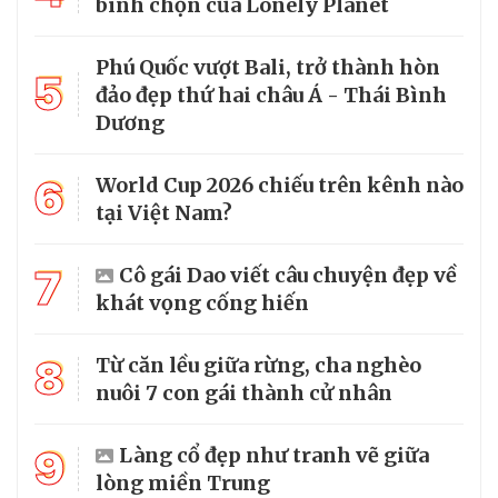
bình chọn của Lonely Planet
Phú Quốc vượt Bali, trở thành hòn
5
đảo đẹp thứ hai châu Á - Thái Bình
Dương
6
World Cup 2026 chiếu trên kênh nào
tại Việt Nam?
7
Cô gái Dao viết câu chuyện đẹp về
khát vọng cống hiến
8
Từ căn lều giữa rừng, cha nghèo
nuôi 7 con gái thành cử nhân
9
Làng cổ đẹp như tranh vẽ giữa
lòng miền Trung