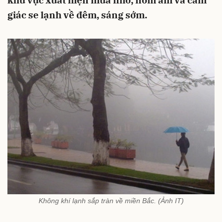
khu vực xuất hiện mưa nhỏ, nồm ẩm và cảm
giác se lạnh về đêm, sáng sớm.
Không khí lạnh sắp tràn về miền Bắc. (Ảnh IT)