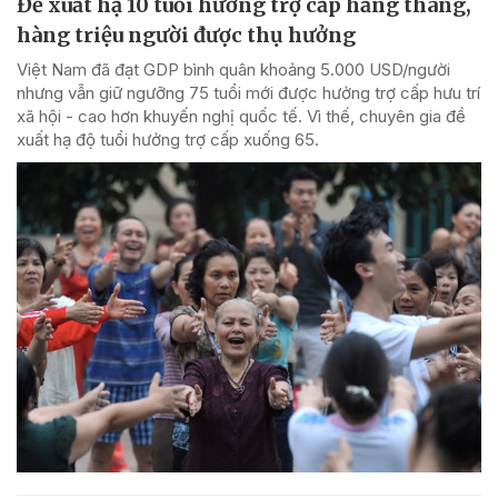
Đề xuất hạ 10 tuổi hưởng trợ cấp hằng tháng,
hàng triệu người được thụ hưởng
Việt Nam đã đạt GDP bình quân khoảng 5.000 USD/người
nhưng vẫn giữ ngưỡng 75 tuổi mới được hưởng trợ cấp hưu trí
xã hội - cao hơn khuyến nghị quốc tế. Vì thế, chuyên gia đề
xuất hạ độ tuổi hưởng trợ cấp xuống 65.