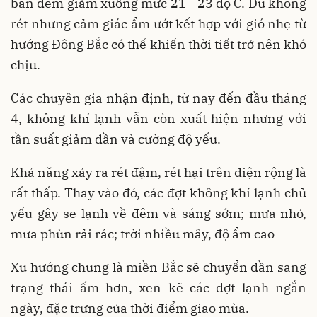
ban đêm giảm xuống mức 21 - 23 độ C. Dù không
rét nhưng cảm giác ẩm ướt kết hợp với gió nhẹ từ
hướng Đông Bắc có thể khiến thời tiết trở nên khó
chịu.
Các chuyên gia nhận định, từ nay đến đầu tháng
4, không khí lạnh vẫn còn xuất hiện nhưng với
tần suất giảm dần và cường độ yếu.
Khả năng xảy ra rét đậm, rét hại trên diện rộng là
rất thấp. Thay vào đó, các đợt không khí lạnh chủ
yếu gây se lạnh về đêm và sáng sớm; mưa nhỏ,
mưa phùn rải rác; trời nhiều mây, độ ẩm cao
Xu hướng chung là miền Bắc sẽ chuyển dần sang
trạng thái ấm hơn, xen kẽ các đợt lạnh ngắn
ngày, đặc trưng của thời điểm giao mùa.