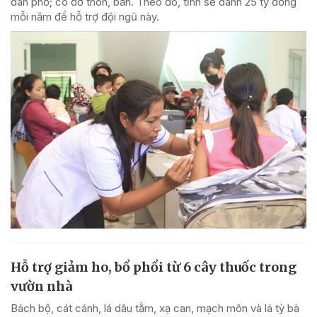
dân phố; cô đỡ thôn, bản. Theo đó, tỉnh sẽ dành 25 tỷ đồng
mỗi năm để hỗ trợ đội ngũ này.
Hỗ trợ giảm ho, bổ phổi từ 6 cây thuốc trong
vườn nhà
Bách bộ, cát cánh, lá dâu tằm, xạ can, mạch môn và lá tỳ bà