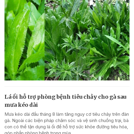
Lá ổi hỗ trợ phòng bệnh tiêu chảy cho gà sau
mưa kéo dài
Mưa kéo dài đầu tháng 8 làm tăng nguy cơ tiêu chảy trên đàn
gà. Ngoài các biện pháp chăm sóc và vệ sinh chuồng trại, bà
con có thể tận dụng lá ổi để hỗ trợ sức khỏe đường tiêu hóa,
góp phần phòng bệnh trong mùa...