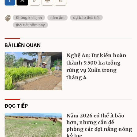
Không khí lạnh
nồm ẩm
dự báo thời tiết
thời tiết hôm nay
BÀI LIÊN QUAN
Nghệ An: Dự kiến hoàn
thành 9.500 ha trồng
rừng vụ Xuân trong
tháng 4
ĐỌC TIẾP
Năm 2026 có thể ít bão
hơn, nhưng cần đề
phòng các đợt nắng nóng
kỷ lục