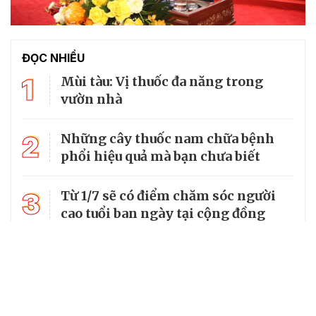
ĐỌC NHIỀU
1
Mùi tàu: Vị thuốc đa năng trong
vườn nhà
2
Những cây thuốc nam chữa bệnh
phổi hiệu quả mà bạn chưa biết
3
Từ 1/7 sẽ có điểm chăm sóc người
cao tuổi ban ngày tại cộng đồng
4
Cây ngái – Vị thuốc dân gian quý
trong nhiều bài thuốc chữa bệnh
Bài thuốc hay từ lá tía tô nấu với