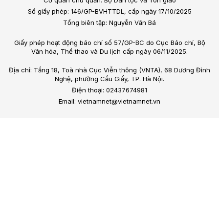
Cơ quan chủ quản: Bộ Dân tộc và Tôn giáo
Số giấy phép: 146/GP-BVHTTDL, cấp ngày 17/10/2025
Tổng biên tập: Nguyễn Văn Bá
Giấy phép hoạt động báo chí số 57/GP-BC do Cục Báo chí, Bộ
Văn hóa, Thể thao và Du lịch cấp ngày 06/11/2025.
Địa chỉ: Tầng 18, Toà nhà Cục Viễn thông (VNTA), 68 Dương Đình
Nghệ, phường Cầu Giấy, TP. Hà Nội.
Điện thoại: 02437674981
Email: vietnamnet@vietnamnet.vn