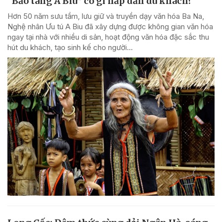
“Bảo tàng A Biu” có gì hấp dẫn du khách?
Hơn 50 năm sưu tầm, lưu giữ và truyền dạy văn hóa Ba Na,
Nghệ nhân Ưu tú A Biu đã xây dựng được không gian văn hóa
ngay tại nhà với nhiều di sản, hoạt động văn hóa đặc sắc thu
hút du khách, tạo sinh kế cho người...