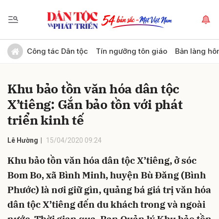
Gửi bình luận
Công tác Dân tộc
Tín ngưỡng tôn giáo
Bản làng hô
Khu bảo tồn văn hóa dân tộc
X’tiêng: Gắn bảo tồn với phát
triển kinh tế
Lê Hường
15/04/2020 09:24
Hủy
Gửi
Khu bảo tồn văn hóa dân tộc X’tiêng, ở sóc
Bom Bo, xã Bình Minh, huyện Bù Đăng (Bình
Phước) là nơi giữ gìn, quảng bá giá trị văn hóa
dân tộc X’tiêng đến du khách trong và ngoài