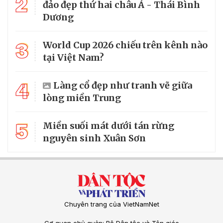
2
đảo đẹp thứ hai châu Á - Thái Bình
Dương
3
World Cup 2026 chiếu trên kênh nào
tại Việt Nam?
4
Làng cổ đẹp như tranh vẽ giữa
lòng miền Trung
5
Miền suối mát dưới tán rừng
nguyên sinh Xuân Sơn
Chuyên trang của VietNamNet