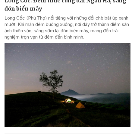
Long Cốc: Đêm thức cùng dải Ngân Hà, sáng
đón biển mây
Long Cốc (Phú Thọ) nổi tiếng với những đồi chè bát úp xanh
mướt. Khi màn đêm buông xuống, nơi đây trở thành điểm săn
ảnh thiên văn, sáng sớm lại đón biển mây, mang đến trải
nghiệm trọn vẹn từ đêm đến bình minh.