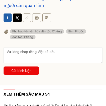
người dân quan tâm
Khu bảo tồn văn hóa dân tộc X’tiêng
Bình Phước
dân tộc X’tiêng
Gửi bình luận
XEM THÊM SẮC MÀU 54