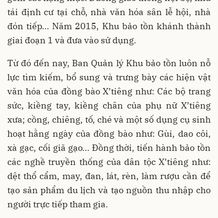
tái định cư tại chỗ, nhà văn hóa sân lễ hội, nhà
đón tiếp... Năm 2015, Khu bảo tồn khánh thành
giai đoạn 1 và đưa vào sử dụng.
Từ đó đến nay, Ban Quản lý Khu bảo tồn luôn nỗ
lực tìm kiếm, bổ sung và trưng bày các hiện vật
văn hóa của đồng bào X’tiêng như: Các bộ trang
sức, kiềng tay, kiềng chân của phụ nữ X’tiêng
xưa; cồng, chiêng, tố, ché và một số dụng cụ sinh
hoạt hằng ngày của đồng bào như: Gùi, dao côi,
xà gạc, cối giã gạo... Đồng thời, tiến hành bảo tồn
các nghề truyền thống của dân tộc X’tiêng như:
dệt thổ cẩm, may, đan, lát, rèn, làm rượu cần để
tạo sản phẩm du lịch và tạo nguồn thu nhập cho
người trực tiếp tham gia.